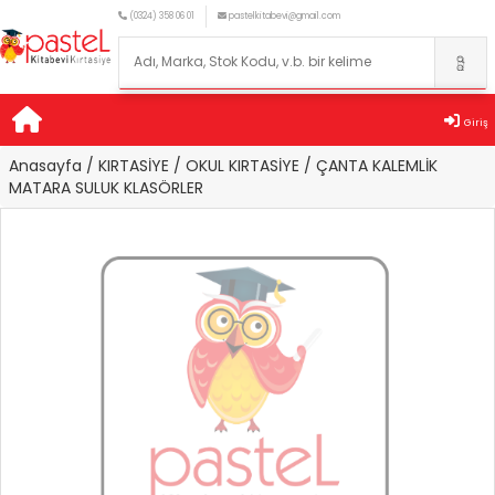
(0324) 358 06 01
pastelkitabevi@gmail.com
Giriş
Anasayfa
/ KIRTASİYE
/ OKUL KIRTASİYE
/ ÇANTA KALEMLİK
MATARA SULUK KLASÖRLER