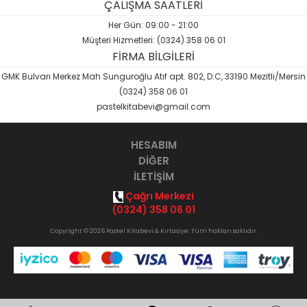
ÇALIŞMA SAATLERİ
Her Gün: 09:00 - 21:00
Müşteri Hizmetleri: (0324) 358 06 01
FİRMA BİLGİLERİ
GMK Bulvarı Merkez Mah Sunguroğlu Atıf apt. 802, D:C, 33190 Mezitli/Mersin
(0324) 358 06 01
pastelkitabevi@gmail.com
HESABIM
DİĞER
İLETİŞİM
Çağrı Merkezi
(0324) 358 06 01
Copyright © 2026 Pastel Kitabevi & Kırtasiye. Tüm hakları saklıdır.
Opak
B2B Yazılımı
ile hazırlanmıştır.