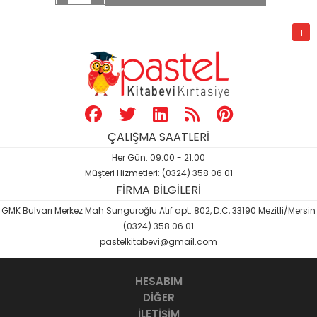
1
ÇALIŞMA SAATLERİ
Her Gün: 09:00 - 21:00
Müşteri Hizmetleri: (0324) 358 06 01
FİRMA BİLGİLERİ
GMK Bulvarı Merkez Mah Sunguroğlu Atıf apt. 802, D:C, 33190 Mezitli/Mersin
(0324) 358 06 01
pastelkitabevi@gmail.com
HESABIM
DİĞER
İLETİŞİM