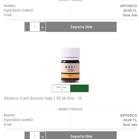
Marka
:
ARTDECO
Fiyat(KDV Dahil)
:
83,00
TL
Stok
:
Stok Yok
-
Sepete Ekle
+
Artdeco Cam Boyası Yeşil / 25 Ml 30a - 13
8698517904373
Marka
:
ARTDECO
Fiyat(KDV Dahil)
:
83,00
TL
Stok
:
Stok Yok
-
Sepete Ekle
+