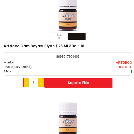
Artdeco Cam Boyası Siyah / 25 Ml 30a - 18
8698517904403
Marka
:
ARTDECO
Fiyat(KDV Dahil)
:
83,00
TL
Stok
:
1
-
Sepete Ekle
+