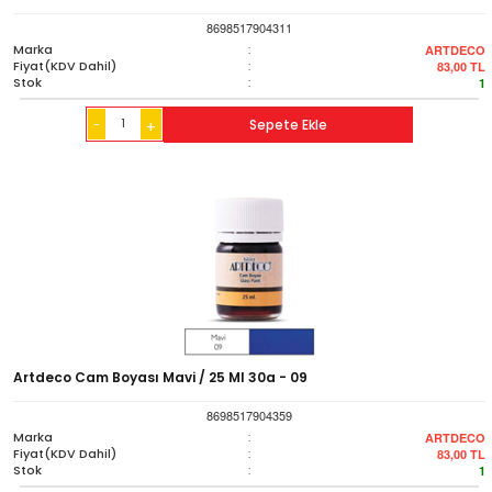
8698517904311
Marka
:
ARTDECO
Fiyat(KDV Dahil)
:
83,00
TL
Stok
:
1
-
Sepete Ekle
+
Artdeco Cam Boyası Mavi / 25 Ml 30a - 09
8698517904359
Marka
:
ARTDECO
Fiyat(KDV Dahil)
:
83,00
TL
Stok
:
1