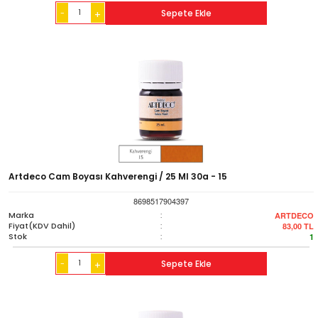
-
Sepete Ekle
+
Artdeco Cam Boyası Kahverengi / 25 Ml 30a - 15
8698517904397
Marka
:
ARTDECO
Fiyat(KDV Dahil)
:
83,00
TL
Stok
:
1
-
Sepete Ekle
+