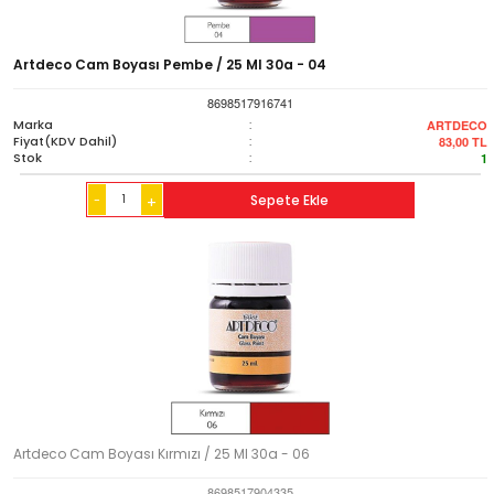
Artdeco Cam Boyası Pembe / 25 Ml 30a - 04
8698517916741
Marka
:
ARTDECO
Fiyat(KDV Dahil)
:
83,00
TL
Stok
:
1
-
Sepete Ekle
+
Artdeco Cam Boyası Kırmızı / 25 Ml 30a - 06
8698517904335