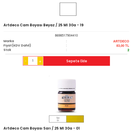
Artdeco Cam Boyası Beyaz / 25 Ml 30a - 19
8698517904410
Marka
:
ARTDECO
Fiyat(KDV Dahil)
:
83,00
TL
Stok
:
2
-
Sepete Ekle
+
Artdeco Cam Boyası Sarı / 25 Ml 30a - 01