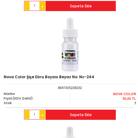
-
Sepete Ekle
+
Nova Color Şişe Ebru Boyası Beyaz No: Nc-244
8697405228232
Marka
:
NOVA COLOR
Fiyat(KDV Dahil)
:
50,00
TL
Stok
:
7
-
Sepete Ekle
+