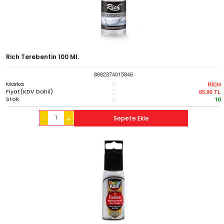
Rich Terebentin 100 Ml.
8682374015846
Marka
:
RİCH
Fiyat(KDV Dahil)
:
85,90
TL
Stok
:
10
-
Sepete Ekle
+