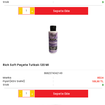
Stok
:
9
-
Sepete Ekle
+
Rich Soft Peçete Tutkalı 120 Ml
8682374042149
Marka
:
RİCH
Fiyat(KDV Dahil)
:
189,90
TL
Stok
:
8
-
Sepete Ekle
+