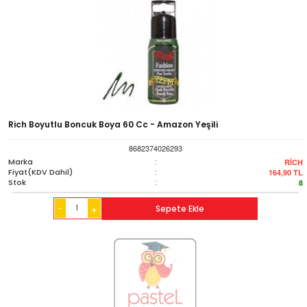
Rich Boyutlu Boncuk Boya 60 Cc - Amazon Yeşili
8682374026293
Marka
:
RİCH
Fiyat(KDV Dahil)
:
164,90
TL
Stok
:
8
-
Sepete Ekle
+