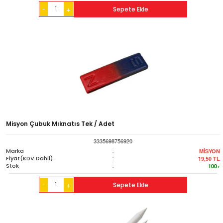
-
Sepete Ekle
+
Misyon Çubuk Mıknatıs Tek / Adet
3335698756920
Marka
:
MİSYON
Fiyat(KDV Dahil)
:
19,50
TL
Stok
:
100+
-
Sepete Ekle
+