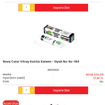
-
Sepete Ekle
+
Nova Color Vitray Kontür Kalemi - Siyah No: Nc-184
86930628
Marka
:
NOVA COLOR
Fiyat(KDV Dahil)
:
37,00
TL
Stok
:
10+
-
Sepete Ekle
+
Asorti Ürün