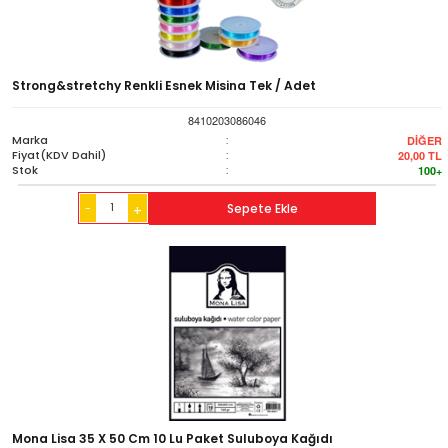
Strong&stretchy Renkli Esnek Misina Tek / Adet
8410203086046
Marka
:
DİĞER
Fiyat(KDV Dahil)
:
20,00
TL
Stok
:
100+
-
Sepete Ekle
+
Mona Lisa 35 X 50 Cm 10 Lu Paket Suluboya Kağıdı