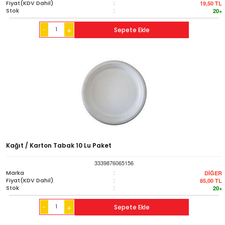
Fiyat(KDV Dahil)
:
19,50
TL
Stok
:
20+
-
Sepete Ekle
+
Kağıt / Karton Tabak 10 Lu Paket
3339876065156
Marka
:
DİĞER
Fiyat(KDV Dahil)
:
85,00
TL
Stok
:
20+
-
Sepete Ekle
+