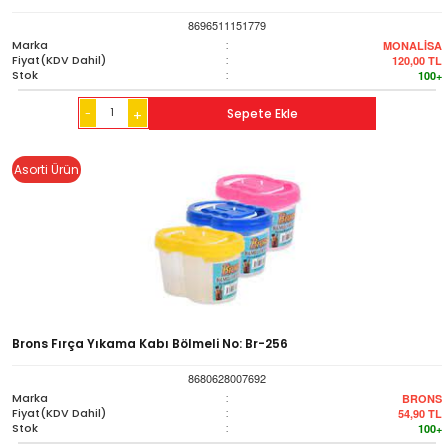
8696511151779
Marka
:
MONALİSA
Fiyat(KDV Dahil)
:
120,00
TL
Stok
:
100+
-
Sepete Ekle
+
Asorti Ürün
Brons Fırça Yıkama Kabı Bölmeli No: Br-256
8680628007692
Marka
:
BRONS
Fiyat(KDV Dahil)
:
54,90
TL
Stok
:
100+