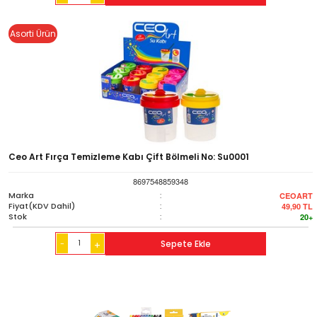
Asorti Ürün
Ceo Art Fırça Temizleme Kabı Çift Bölmeli No: Su0001
8697548859348
Marka
:
CEOART
Fiyat(KDV Dahil)
:
49,90
TL
Stok
:
20+
-
Sepete Ekle
+