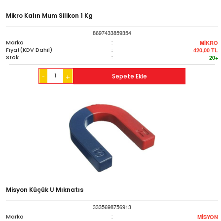
Mikro Kalın Mum Silikon 1 Kg
8697433859354
Marka
:
MİKRO
Fiyat(KDV Dahil)
:
420,00
TL
Stok
:
20+
-
Sepete Ekle
+
Misyon Küçük U Mıknatıs
3335698756913
Marka
:
MİSYON