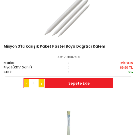
Misyon 3'lü Karışık Paket Pastel Boya Dağıtıcı Kalem
6951701007130
Marka
:
MİSYON
Fiyat(KDV Dahil)
:
69,90
TL
Stok
:
50+
-
Sepete Ekle
+