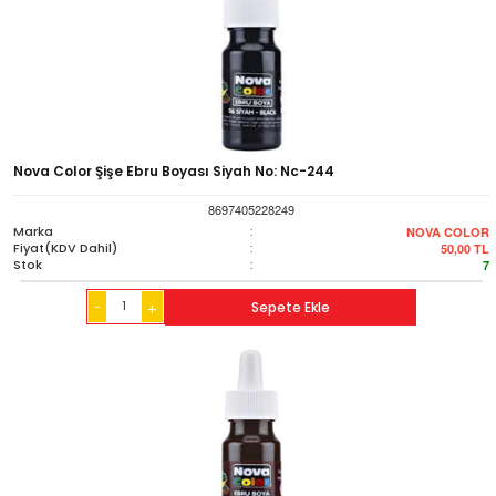
Nova Color Şişe Ebru Boyası Siyah No: Nc-244
8697405228249
Marka
:
NOVA COLOR
Fiyat(KDV Dahil)
:
50,00
TL
Stok
:
7
-
Sepete Ekle
+