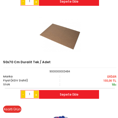
-
Sepete Ekle
+
50x70 Cm Duralit Tek / Adet
9000000003484
Marka
:
DİĞER
Fiyat(KDV Dahil)
:
155,00
TL
Stok
:
10+
-
Sepete Ekle
+
Asorti Ürün