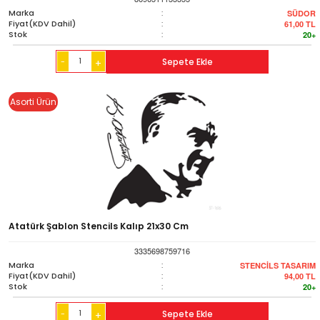
Marka
:
SÜDOR
Fiyat(KDV Dahil)
:
61,00
TL
Stok
:
20+
-
Sepete Ekle
+
Asorti Ürün
Atatürk Şablon Stencils Kalıp 21x30 Cm
3335698759716
Marka
:
STENCİLS TASARIM
Fiyat(KDV Dahil)
:
94,00
TL
Stok
:
20+
-
Sepete Ekle
+