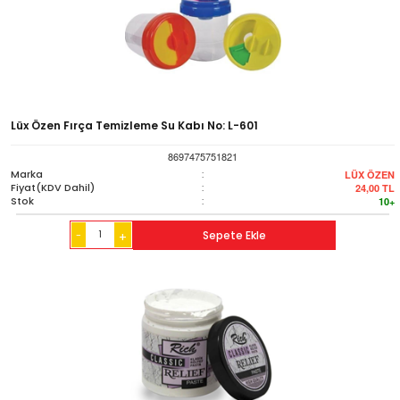
Lüx Özen Fırça Temizleme Su Kabı No: L-601
8697475751821
Marka
:
LÜX ÖZEN
Fiyat(KDV Dahil)
:
24,00
TL
Stok
:
10+
-
Sepete Ekle
+