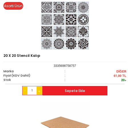
Asorti Ürün
20 X 20 Stencil Kalıp
3335698758757
Marka
:
DİĞER
Fiyat(KDV Dahil)
:
61,00
TL
Stok
:
20+
-
Sepete Ekle
+