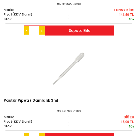
8691234567890
Marka
:
FUNNY KİDS
Fiyat(KDV Dahil)
:
141,50
TL
Stok
:
10+
-
Sepete Ekle
+
Pastör Pipeti / Damlalık 3ml
3339876065163
Marka
:
DİĞER
Fiyat(KDV Dahil)
:
15,00
TL
Stok
:
10+