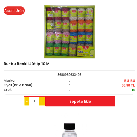
Asorti Ürün
Bu-bu Renkli Jüt İp 10 M
8680965633493
Marka
:
BU-BU
Fiyat(KDV Dahil)
:
35,90
TL
Stok
:
10
-
Sepete Ekle
+