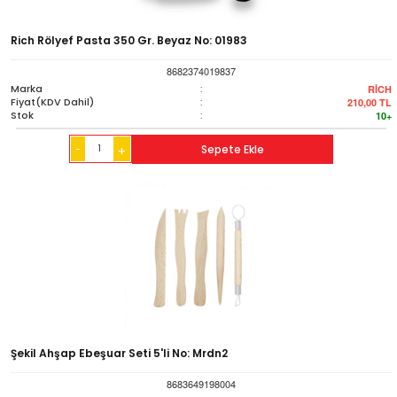
Rich Rölyef Pasta 350 Gr. Beyaz No: 01983
8682374019837
Marka
:
RİCH
Fiyat(KDV Dahil)
:
210,00
TL
Stok
:
10+
-
Sepete Ekle
+
Şekil Ahşap Ebeşuar Seti 5'li No: Mrdn2
8683649198004