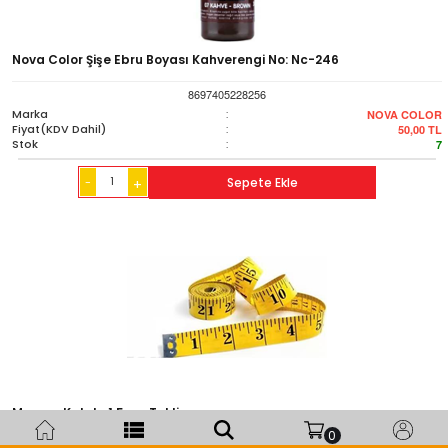
Nova Color Şişe Ebru Boyası Kahverengi No: Nc-246
8697405228256
Marka
:
NOVA COLOR
Fiyat(KDV Dahil)
:
50,00
TL
Stok
:
7
-
Sepete Ekle
+
Mezura Kutulu 1.5m - Tekli
0
1538369236000