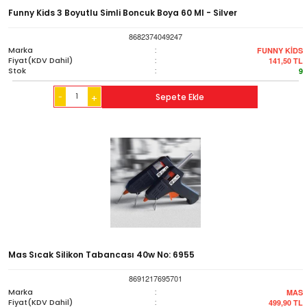
Funny Kids 3 Boyutlu Simli Boncuk Boya 60 Ml - Silver
8682374049247
Marka
:
FUNNY KİDS
Fiyat(KDV Dahil)
:
141,50
TL
Stok
:
9
-
Sepete Ekle
+
Mas Sıcak Silikon Tabancası 40w No: 6955
8691217695701
Marka
:
MAS
Fiyat(KDV Dahil)
:
499,90
TL