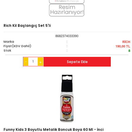
Rich Kil Başlangıç Set 5'li
8682374033390
Marka
:
RİCH
Fiyat(KDV Dahil)
:
190,00
TL
Stok
:
8
-
Sepete Ekle
+
Funny Kids 3 Boyutlu Metalik Boncuk Boya 60 Ml - İnci