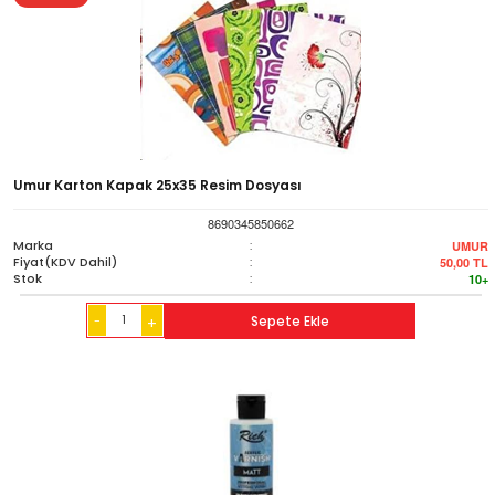
Umur Karton Kapak 25x35 Resim Dosyası
8690345850662
Marka
:
UMUR
Fiyat(KDV Dahil)
:
50,00
TL
Stok
:
10+
-
Sepete Ekle
+