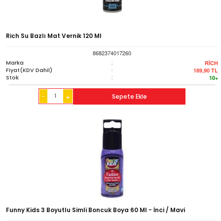
Rich Su Bazlı Mat Vernik 120 Ml
8682374017260
Marka
:
RİCH
Fiyat(KDV Dahil)
:
189,90
TL
Stok
:
10+
-
Sepete Ekle
+
Funny Kids 3 Boyutlu Simli Boncuk Boya 60 Ml - İnci / Mavi