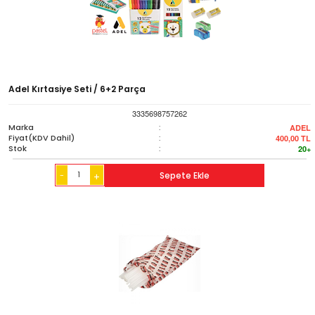
Adel Kırtasiye Seti / 6+2 Parça
3335698757262
Marka
:
ADEL
Fiyat(KDV Dahil)
:
400,00
TL
Stok
:
20+
-
Sepete Ekle
+