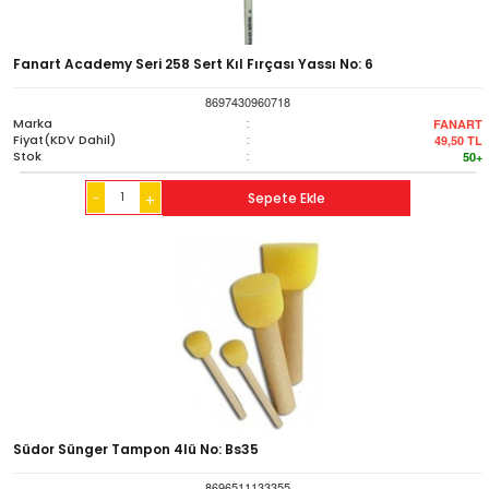
Fanart Academy Seri 258 Sert Kıl Fırçası Yassı No: 6
8697430960718
Marka
:
FANART
Fiyat(KDV Dahil)
:
49,50
TL
Stok
:
50+
-
Sepete Ekle
+
Südor Sünger Tampon 4lü No: Bs35
8696511133355