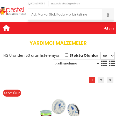
(0324) 358 06 01
pastelkitabevi@gmail.com
Giriş
YARDIMCI MALZEMELER
Stokta Olanlar
142 Üründen 50 ürün listeleniyor.
1
2
3
Asorti Ürün