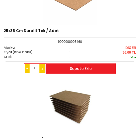
25x35 Cm Duralit Tek / Adet
9000000003460
Marka
:
DİĞER
Fiyat(KDV Dahil)
:
35,00
TL
Stok
:
20+
-
Sepete Ekle
+