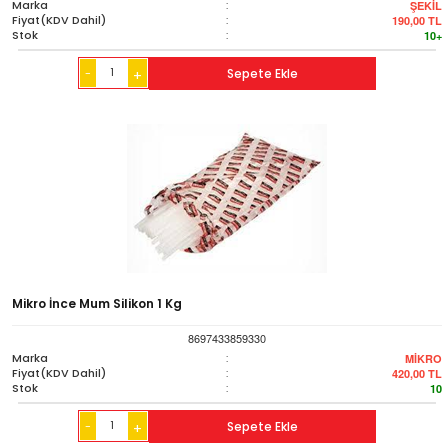
Marka
:
ŞEKİL
Fiyat(KDV Dahil)
:
190,00
TL
Stok
:
10+
-
Sepete Ekle
+
Mikro İnce Mum Silikon 1 Kg
8697433859330
Marka
:
MİKRO
Fiyat(KDV Dahil)
:
420,00
TL
Stok
:
10
-
Sepete Ekle
+