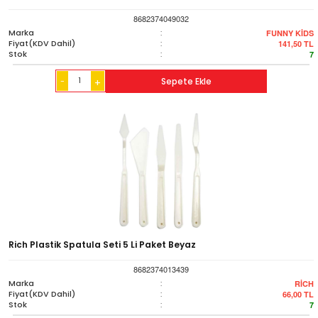
8682374049032
Marka
:
FUNNY KİDS
Fiyat(KDV Dahil)
:
141,50
TL
Stok
:
7
-
Sepete Ekle
+
Rich Plastik Spatula Seti 5 Li Paket Beyaz
8682374013439
Marka
:
RİCH
Fiyat(KDV Dahil)
:
66,00
TL
Stok
:
7