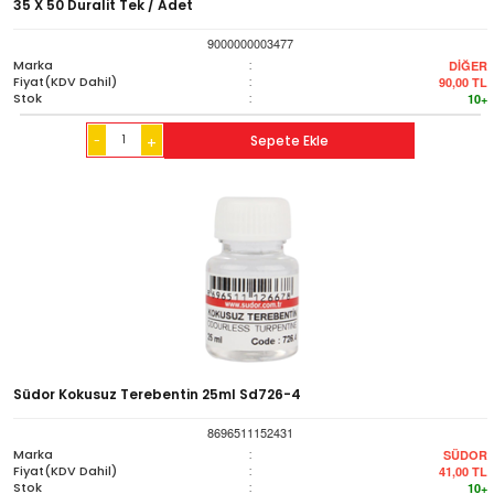
35 X 50 Duralit Tek / Adet
9000000003477
Marka
:
DİĞER
Fiyat(KDV Dahil)
:
90,00
TL
Stok
:
10+
-
Sepete Ekle
+
Südor Kokusuz Terebentin 25ml Sd726-4
8696511152431
Marka
:
SÜDOR
Fiyat(KDV Dahil)
:
41,00
TL
Stok
:
10+