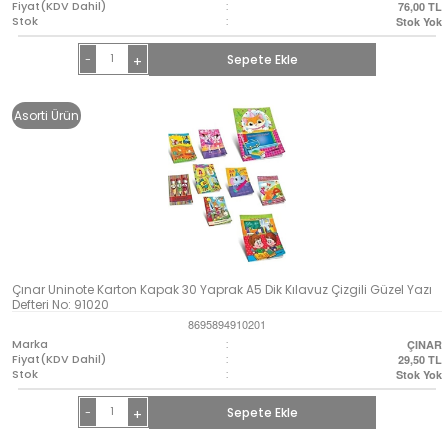
Fiyat(KDV Dahil)
:
76,00
TL
Stok
:
Stok Yok
-
Sepete Ekle
+
Asorti Ürün
Çınar Uninote Karton Kapak 30 Yaprak A5 Dik Kılavuz Çizgili Güzel Yazı
Defteri No: 91020
8695894910201
Marka
:
ÇINAR
Fiyat(KDV Dahil)
:
29,50
TL
Stok
:
Stok Yok
-
Sepete Ekle
+