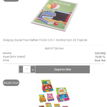
Gülpaş Güzel Yazı Defteri 17x24 Cm 1. Sınıflar İçin 32 Yaprak
8697477281944
Marka
:
GÜLPAŞ
Fiyat(KDV Dahil)
:
75,00
TL
Stok
:
Stok Yok
-
Sepete Ekle
+
Asorti Ürün