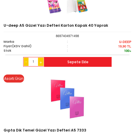
U-deep A5 Güzel Yazı Defteri Karton Kapak 40 Yaprak
8697404971498
Marka
:
U-DEEP
Fiyat(KDV Dahil)
:
19,90
TL
Stok
:
100+
-
Sepete Ekle
+
Asorti Ürün
Gıpta Dik Temel Güzel Yazı Defteri A5 7333