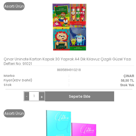
Asorti Ürün
Çınar Uninote Karton Kapak 30 Yaprak A4 Dik Kılavuz Çizgili Güzel Yazı
Defteri No: 91021
8695894910218
Marka
:
ÇINAR
Fiyat(KDV Dahil)
:
58,50
TL
Stok
:
Stok Yok
-
Sepete Ekle
+
Asorti Ürün