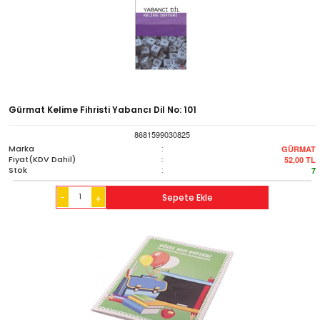
Gürmat Kelime Fihristi Yabancı Dil No: 101
8681599030825
Marka
:
GÜRMAT
Fiyat(KDV Dahil)
:
52,00
TL
Stok
:
7
-
Sepete Ekle
+