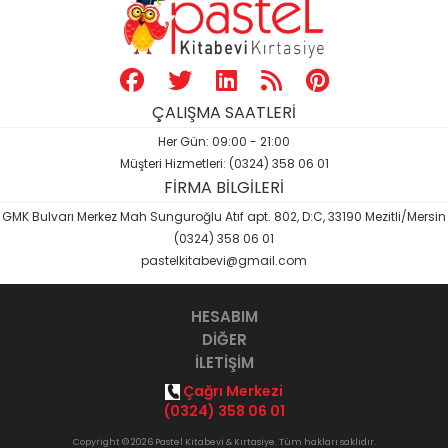
ÇALIŞMA SAATLERİ
Her Gün: 09:00 - 21:00
Müşteri Hizmetleri: (0324) 358 06 01
FİRMA BİLGİLERİ
GMK Bulvarı Merkez Mah Sunguroğlu Atıf apt. 802, D:C, 33190 Mezitli/Mersin
(0324) 358 06 01
pastelkitabevi@gmail.com
HESABIM
DİĞER
İLETİŞİM
Çağrı Merkezi
(0324) 358 06 01
Copyright © 2026 Pastel Kitabevi & Kırtasiye. Tüm hakları saklıdır.