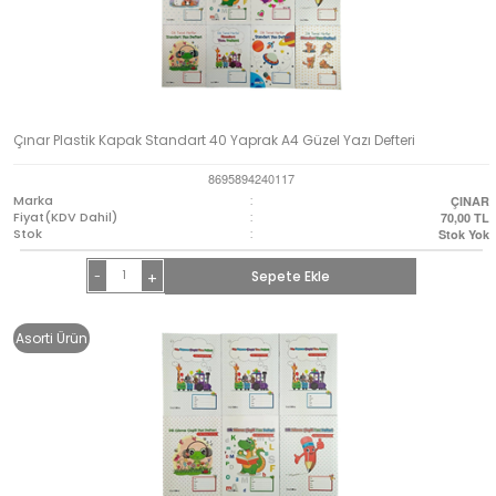
Çınar Plastik Kapak Standart 40 Yaprak A4 Güzel Yazı Defteri
8695894240117
Marka
:
ÇINAR
Fiyat(KDV Dahil)
:
70,00
TL
Stok
:
Stok Yok
-
Sepete Ekle
+
Asorti Ürün