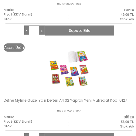
8697236853153
Marka
:
GIPTA
Fiyat(KDV Dahil)
:
49,00
TL
Stok
:
Stok Yok
-
Sepete Ekle
+
Asorti Ürün
Defne Myline Güzel Yazı Defteri A4 32 Yaprak Yeni Müfredat Kod: 0127
8680075200127
Marka
:
DİĞER
Fiyat(KDV Dahil)
:
53,00
TL
Stok
:
Stok Yok