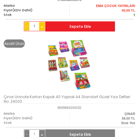
Marka
:
EMA ÇOCUK YAYINLARI
Fiyat(KDV Dahil)
:
40,00
TL
Stok
:
1
-
Sepete Ekle
+
Asorti Ürün
Çınar Uninote Karton Kapak 40 Yaprak A4 Standart Güzel Yazı Defteri
No: 24003
8695894240032
Marka
:
ÇINAR
Fiyat(KDV Dahil)
:
58,50
TL
Stok
:
Stok Yok
-
Sepete Ekle
+