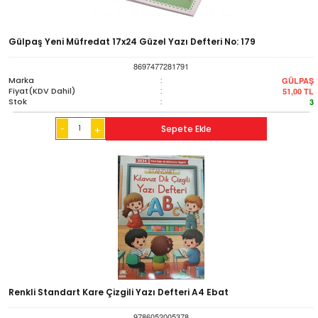
Gülpaş Yeni Müfredat 17x24 Güzel Yazı Defteri No: 179
8697477281791
Marka
:
GÜLPAŞ
Fiyat(KDV Dahil)
:
51,00
TL
Stok
:
3
-
Sepete Ekle
+
Renkli Standart Kare Çizgili Yazı Defteri A4 Ebat
9786052005378