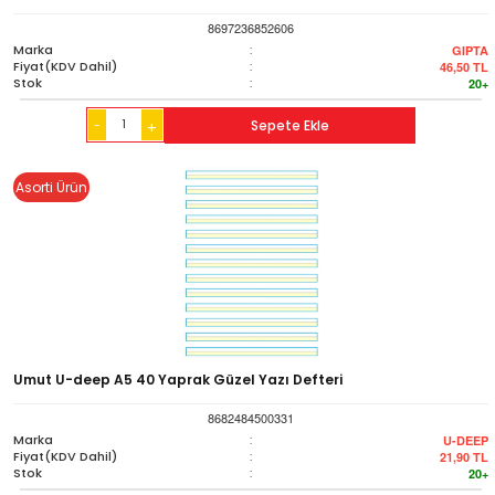
8697236852606
Marka
:
GIPTA
Fiyat(KDV Dahil)
:
46,50
TL
Stok
:
20+
-
Sepete Ekle
+
Asorti Ürün
Umut U-deep A5 40 Yaprak Güzel Yazı Defteri
8682484500331
Marka
:
U-DEEP
Fiyat(KDV Dahil)
:
21,90
TL
Stok
:
20+