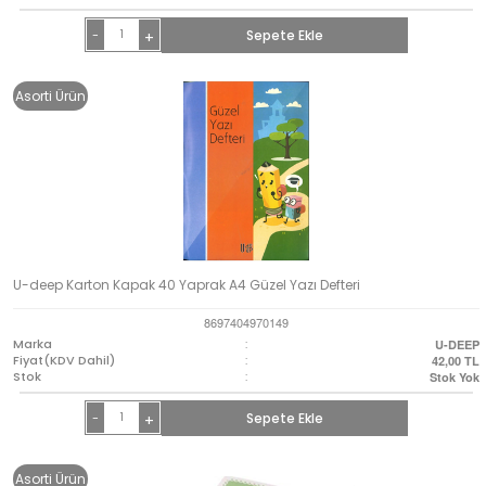
-
Sepete Ekle
+
Asorti Ürün
U-deep Karton Kapak 40 Yaprak A4 Güzel Yazı Defteri
8697404970149
Marka
:
U-DEEP
Fiyat(KDV Dahil)
:
42,00
TL
Stok
:
Stok Yok
-
Sepete Ekle
+
Asorti Ürün