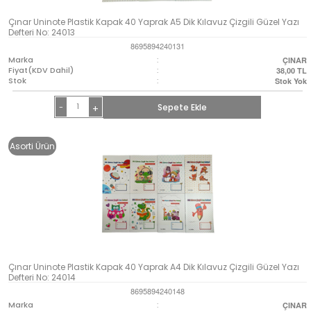
Çınar Uninote Plastik Kapak 40 Yaprak A5 Dik Kılavuz Çizgili Güzel Yazı
Defteri No: 24013
8695894240131
Marka
:
ÇINAR
Fiyat(KDV Dahil)
:
38,00
TL
Stok
:
Stok Yok
-
Sepete Ekle
+
Asorti Ürün
Çınar Uninote Plastik Kapak 40 Yaprak A4 Dik Kılavuz Çizgili Güzel Yazı
Defteri No: 24014
8695894240148
Marka
:
ÇINAR