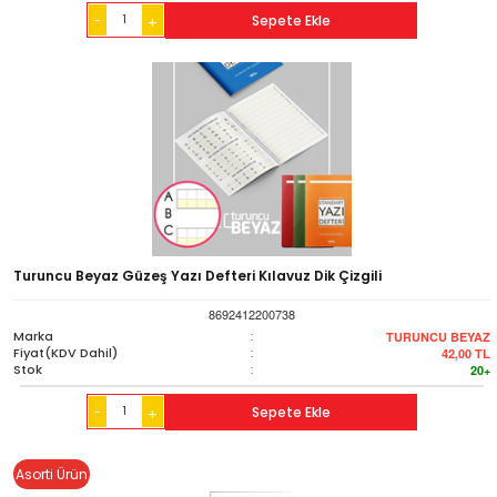
-
Sepete Ekle
+
Turuncu Beyaz Güzeş Yazı Defteri Kılavuz Dik Çizgili
8692412200738
Marka
:
TURUNCU BEYAZ
Fiyat(KDV Dahil)
:
42,00
TL
Stok
:
20+
-
Sepete Ekle
+
Asorti Ürün