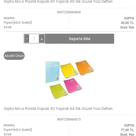
Gıpta Mica Plastik Kapak 40 Yaprak A5 Dik Güzel Yazı Defteri
8697236966808
Marka
:
GIPTA
Fiyat(KDV Dahil)
:
45,00
TL
Stok
:
Stok Yok
-
Sepete Ekle
+
Asorti Ürün
Gıpta Mica Plastik Kapak 40 Yaprak A4 Dik Güzel Yazı Defteri
8697236966815
Marka
:
GIPTA
Fiyat(KDV Dahil)
:
77,00
TL
Stok
:
Stok Yok