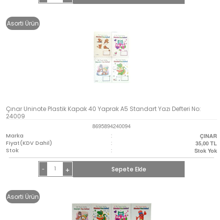
Asorti Ürün
Çınar Uninote Plastik Kapak 40 Yaprak A5 Standart Yazı Defteri No:
24009
8695894240094
Marka
:
ÇINAR
Fiyat(KDV Dahil)
:
35,00
TL
Stok
:
Stok Yok
-
Sepete Ekle
+
Asorti Ürün