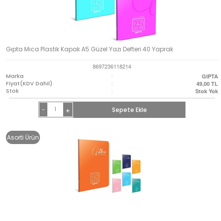
Gıpta Mica Plastik Kapak A5 Güzel Yazı Defteri 40 Yaprak
8697236118214
Marka
:
GIPTA
Fiyat(KDV Dahil)
:
49,00
TL
Stok
:
Stok Yok
-
Sepete Ekle
+
Asorti Ürün