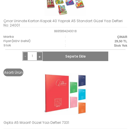
Çınar Uninote Karton Kapak 40 Yaprak A5 Standart Güzel Yazı Defteri
No: 24001
8695894240018
Marka
:
ÇINAR
Fiyat(KDV Dahil)
:
29,50
TL
Stok
:
Stok Yok
-
Sepete Ekle
+
Asorti Ürün
Gıpta A5 Maarif Güzel Yazı Defteri 7331