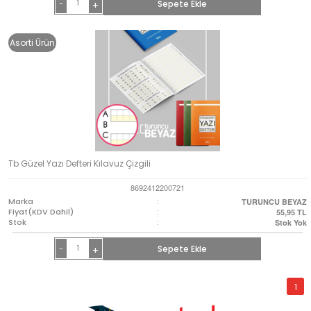
-
Sepete Ekle
+
Asorti Ürün
Tb Güzel Yazı Defteri Kılavuz Çizgili
8692412200721
Marka
:
TURUNCU BEYAZ
Fiyat(KDV Dahil)
:
55,95
TL
Stok
:
Stok Yok
-
Sepete Ekle
+
1