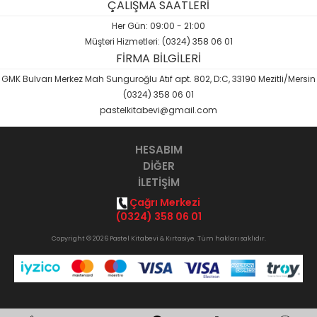
ÇALIŞMA SAATLERİ
Her Gün: 09:00 - 21:00
Müşteri Hizmetleri: (0324) 358 06 01
FİRMA BİLGİLERİ
GMK Bulvarı Merkez Mah Sunguroğlu Atıf apt. 802, D:C, 33190 Mezitli/Mersin
(0324) 358 06 01
pastelkitabevi@gmail.com
HESABIM
DİĞER
İLETİŞİM
Çağrı Merkezi
(0324) 358 06 01
Copyright © 2026 Pastel Kitabevi & Kırtasiye. Tüm hakları saklıdır.
Opak
B2B Yazılımı
ile hazırlanmıştır.