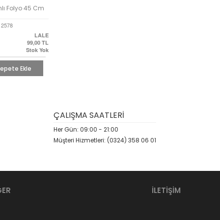
nlı Folyo 45 Cm
12578
LALE
99,00
TL
Stok Yok
epete Ekle
ÇALIŞMA SAATLERİ
Her Gün: 09:00 - 21:00
Müşteri Hizmetleri: (0324) 358 06 01
ĞER
İLETİŞİM