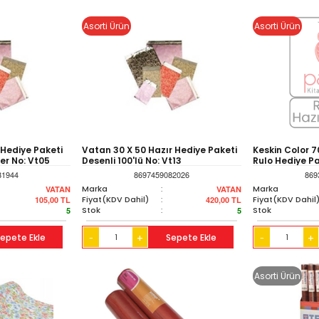
Asorti Ürün
Asorti Ürün
 Hediye Paketi
Vatan 30 X 50 Hazır Hediye Paketi
Keskin Color 7
ler No: Vt05
Desenli 100'lü No: Vt13
Rulo Hediye Pa
81944
8697459082026
869
Marka
:
Marka
VATAN
VATAN
Fiyat(KDV Dahil)
:
Fiyat(KDV Dahil
105,00
TL
420,00
TL
Stok
:
Stok
5
5
epete Ekle
+
Sepete Ekle
+
-
-
Asorti Ürün