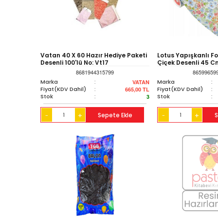
Vatan 40 X 60 Hazır Hediye Paketi
Lotus Yapışkanlı Fol
Desenli 100'lü No: Vt17
Çiçek Desenli 45 Cm
Lts-fly102
8681944315799
86599659
Marka
:
Marka
:
VATAN
Fiyat(KDV Dahil)
:
Fiyat(KDV Dahil)
:
665,00
TL
Stok
:
Stok
:
3
+
Sepete Ekle
+
S
-
-