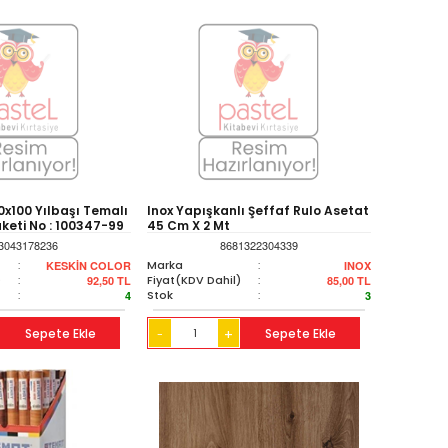
0x100 Yılbaşı Temalı
Inox Yapışkanlı Şeffaf Rulo Asetat
keti No : 100347-99
45 Cm X 2 Mt
3043178236
8681322304339
:
Marka
:
KESKİN COLOR
INOX
)
:
Fiyat(KDV Dahil)
:
92,50
TL
85,00
TL
:
Stok
:
4
3
Sepete Ekle
+
Sepete Ekle
-