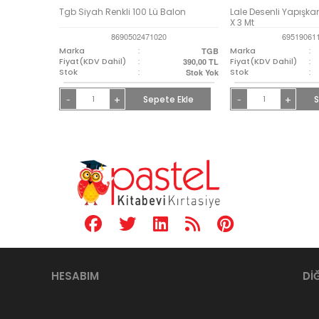
Tgb Siyah Renkli 100 Lü Balon
Lale Desenli Yapışka
X 3 Mt
8690502471020
69519061
Marka
:
Marka
:
TGB
Fiyat(KDV Dahil)
:
Fiyat(KDV Dahil)
:
390,00
TL
Stok
:
Stok
:
Stok Yok
+
Sepete Ekle
+
S
-
-
HESABIM
Dİ