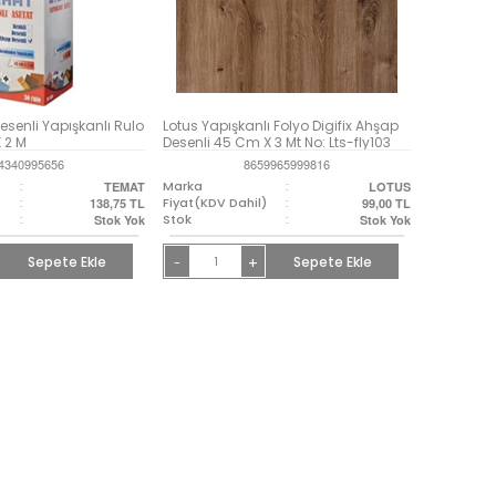
senli Yapışkanlı Rulo
Lotus Yapışkanlı Folyo Digifix Ahşap
 2 M
Desenli 45 Cm X 3 Mt No: Lts-fly103
4340995656
8659965999816
:
Marka
:
TEMAT
LOTUS
)
:
Fiyat(KDV Dahil)
:
138,75
TL
99,00
TL
:
Stok
:
Stok Yok
Stok Yok
Sepete Ekle
+
Sepete Ekle
-