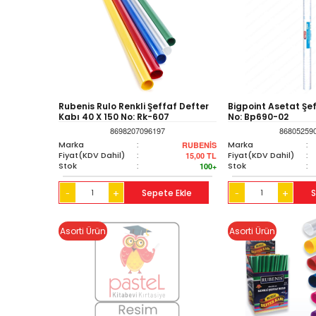
Rubenis Rulo Renkli Şeffaf Defter
Bigpoint Asetat Şeff
Kabı 40 X 150 No: Rk-607
No: Bp690-02
8698207096197
86805259
Marka
:
Marka
:
RUBENİS
Fiyat(KDV Dahil)
:
Fiyat(KDV Dahil)
:
15,00
TL
Stok
:
Stok
:
100+
+
Sepete Ekle
+
S
-
-
Asorti Ürün
Asorti Ürün