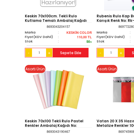
Keskin 70x100cm. Tekli Rulo
Rubenis Rulo Kap B
Kutlama Temalı Ambalaj Kağıdı
Karışık Renk No: Rk
No: 2
8693043204157
86977228
Marka
:
Marka
:
KESKİN COLOR
Fiyat(KDV Dahil)
:
Fiyat(KDV Dahil)
:
110,00
TL
Stok
:
Stok
:
50+
+
Sepete Ekle
+
S
-
-
Asorti Ürün
Asorti Ürün
Keskin 70x100 Tekli Rulo Pastel
Vatan 20 X 35 Hazır
Renkler Ambalaj Kağıdı No:
Metalize Renkler 10
100346-99
8693043190467
86974590