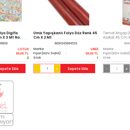
yo Digifix
Umix Yapışkanlı Folyo Düz Renk 45
Temat Ahşap De
 X 3 Mt No:
Cm X 2 Mt
Asetat 45 Cm X
99809
8690345684533
869
Marka
:
Marka
LOTUS
UMİX
Fiyat(KDV Dahil)
:
Fiyat(KDV Dahil
99,00
TL
99,00
TL
Stok
:
Stok
2
1
epete Ekle
+
Sepete Ekle
+
-
-