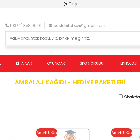
Giriş
(0324) 358 06 01
pastelkitabevi@gmail.com
E
KİTAPLAR
OYUNCAK
SPOR GRUBU
TEKNOLOJİ
AMBALAJ KAĞIDI - HEDİYE PAKETLERİ
Stokta
Asorti Ürün
Asorti Ürün