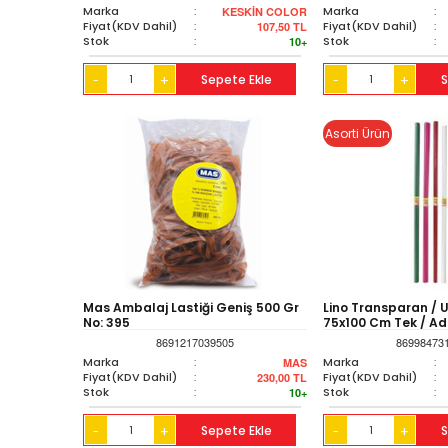
Marka
:
Marka
:
KESKİN COLOR
Fiyat(KDV Dahil)
:
Fiyat(KDV Dahil)
:
107,50
TL
Stok
:
Stok
:
10+
+
Sepete Ekle
+
S
-
-
Asorti Ürün
Mas Ambalaj Lastiği Geniş 500 Gr
Lino Transparan / 
No: 395
75x100 Cm Tek / Ad
8691217039505
86998473
Marka
:
Marka
:
MAS
Fiyat(KDV Dahil)
:
Fiyat(KDV Dahil)
:
230,00
TL
Stok
:
Stok
:
10+
+
Sepete Ekle
+
S
-
-