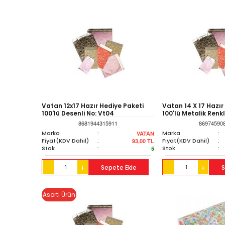
Vatan 12x17 Hazır Hediye Paketi
Vatan 14 X 17 Hazır
100'lü Desenli No: Vt04
100'lü Metalik Renk
8681944315911
86974590
Marka
:
Marka
:
VATAN
Fiyat(KDV Dahil)
:
Fiyat(KDV Dahil)
:
93,00
TL
Stok
:
Stok
:
5
+
Sepete Ekle
+
S
-
-
Asorti Ürün