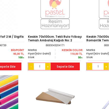
af 2 M / Digifix
Keskin 70x100cm. Tekli Rulo Yılbaşı
Keskin 70x100c
Temalı Ambalaj Kağıdı No: 2
Romantik Tema
No: 100343-99
06739
8693043204171
869
Marka
:
Marka
BİGPOİNT
KESKİN COLOR
Fiyat(KDV Dahil)
:
Fiyat(KDV Dahil
95,00
TL
110,00
TL
Stok
:
Stok
100+
50+
epete Ekle
+
Sepete Ekle
+
-
-