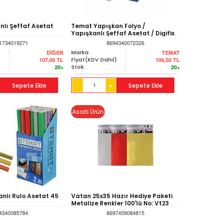
nlı Şeffaf Asetat
Temat Yapışkan Folyo /
Yapışkanlı Şeffaf Asetat / Digifix
45 Cm X 2 Mt
1734019271
8694340072326
:
Marka
:
DİĞER
TEMAT
)
:
Fiyat(KDV Dahil)
:
107,00
TL
106,50
TL
:
Stok
:
20+
20+
Sepete Ekle
+
Sepete Ekle
-
Asorti Ürün
nlı Rulo Asetat 45
Vatan 25x35 Hazır Hediye Paketi
Metalize Renkler 100'lü No: Vt23
4340085784
8697459084815