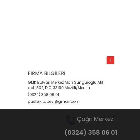
1
FİRMA BİLGİLERİ
GMK Bulvarı Merkez Mah Sunguroğlu Atıf
apt. 802, D:C, 33190 Mezitli/Mersin
(0324) 358 06 01
pastelkitabevi@gmail.com
Çağrı Merkezi
(0324) 358 06 01