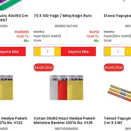
uzlu 40x150 Cm
70 X 100 Yağlı / Milaj Kağıt Rulo
Etona Yapışka
-607
05284
8698521807400
869
Marka
:
Marka
RUBENİS
BAFİX
Fiyat(KDV Dahil)
:
Fiyat(KDV Dahil
15,00
TL
15,00
TL
Stok
:
Stok
50+
50+
epete Ekle
+
Sepete Ekle
+
-
-
Asorti Ürün
Asorti Ürün
 Hediye Paketi
Vatan 35x50 Hazır Hediye Paketi
Temat Yapışka
0'lü No: Vt22
Metalize Renkler 100'lü No: Vt25
Cm X 2 Mt
84808
8697459084839
869