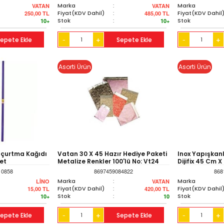
Marka
:
Marka
VATAN
VATAN
Fiyat(KDV Dahil)
:
Fiyat(KDV Dahil
250,00
TL
485,00
TL
Stok
:
Stok
10+
10+
epete Ekle
+
Sepete Ekle
+
-
-
Asorti Ürün
Asorti Ürün
Uçurtma Kağıdı
Vatan 30 X 45 Hazır Hediye Paketi
Inox Yapışkanl
et
Metalize Renkler 100'lü No: Vt24
Dijifix 45 Cm X
10858
8697459084822
868
Marka
:
Marka
LİNO
VATAN
Fiyat(KDV Dahil)
:
Fiyat(KDV Dahil
15,00
TL
420,00
TL
Stok
:
Stok
10+
10
epete Ekle
+
Sepete Ekle
+
-
-