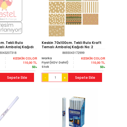
m. Tekli Rulo
Keskin 70x100cm. Tekli Rulo Kraft
lı Ambalaj Kağıdı
Temalı Ambalaj Kağıdı No: 2
3043207318
8693043172999
:
Marka
:
KESKİN COLOR
KESKİN COLOR
)
:
Fiyat(KDV Dahil)
:
110,00
TL
110,00
TL
:
Stok
:
50+
50+
Sepete Ekle
+
Sepete Ekle
-