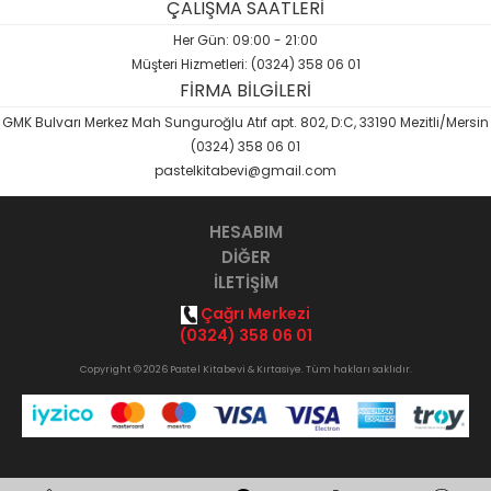
ÇALIŞMA SAATLERİ
Her Gün: 09:00 - 21:00
Müşteri Hizmetleri: (0324) 358 06 01
FİRMA BİLGİLERİ
GMK Bulvarı Merkez Mah Sunguroğlu Atıf apt. 802, D:C, 33190 Mezitli/Mersin
(0324) 358 06 01
pastelkitabevi@gmail.com
HESABIM
DİĞER
İLETİŞİM
Çağrı Merkezi
(0324) 358 06 01
Copyright © 2026 Pastel Kitabevi & Kırtasiye. Tüm hakları saklıdır.
Opak
B2B Yazılımı
ile hazırlanmıştır.