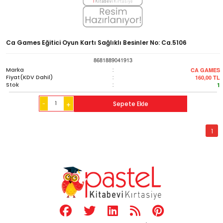
Ca Games Eğitici Oyun Kartı Sağlıklı Besinler No: Ca.5106
8681889041913
Marka
:
CA GAMES
Fiyat(KDV Dahil)
:
160,00
TL
Stok
:
1
-
Sepete Ekle
+
1