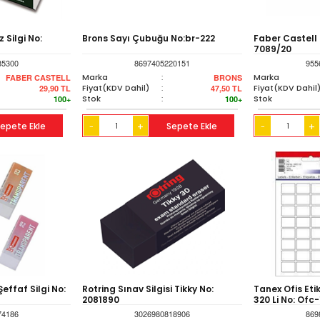
 Silgi No:
Brons Sayı Çubuğu No:br-222
Faber Castell 
7089/20
85300
8697405220151
955
Marka
:
Marka
FABER CASTELL
BRONS
Fiyat(KDV Dahil)
:
Fiyat(KDV Dahil
29,90
TL
47,50
TL
Stok
:
Stok
100+
100+
epete Ekle
+
Sepete Ekle
+
-
-
effaf Silgi No:
Rotring Sınav Silgisi Tikky No:
Tanex Ofis Eti
2081890
320 Li No: Ofc-
74186
3026980818906
869