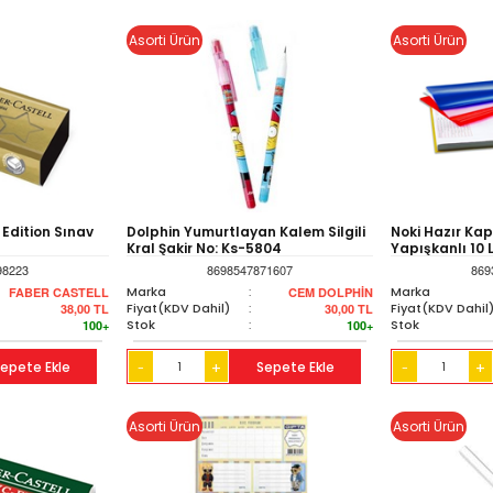
Asorti Ürün
Asorti Ürün
Edition Sınav
Dolphin Yumurtlayan Kalem Silgili
Noki Hazır Kap
Kral Şakir No: Ks-5804
Yapışkanlı 10 L
Şeffaf No: 60
98223
8698547871607
869
Marka
:
Marka
FABER CASTELL
CEM DOLPHİN
Fiyat(KDV Dahil)
:
Fiyat(KDV Dahil
38,00
TL
30,00
TL
Stok
:
Stok
100+
100+
epete Ekle
+
Sepete Ekle
+
-
-
Asorti Ürün
Asorti Ürün