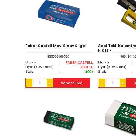
Faber Castell Mavi Sınav Silgisi
Adel Tekli Kalemtr
Plastik
9555684605801
86812413
Marka
:
Marka
:
FABER CASTELL
Fiyat(KDV Dahil)
:
Fiyat(KDV Dahil)
:
38,00
TL
Stok
:
Stok
:
1000+
+
Sepete Ekle
+
S
-
-