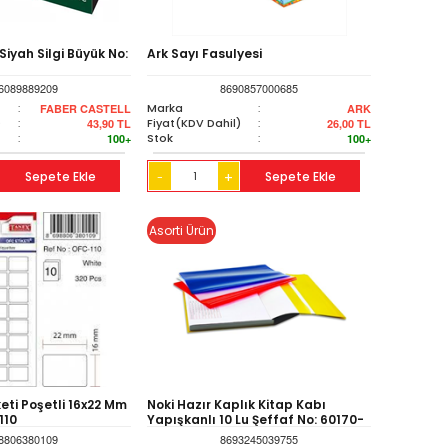
Siyah Silgi Büyük No:
Ark Sayı Fasulyesi
6089889209
8690857000685
:
Marka
:
FABER CASTELL
ARK
)
:
Fiyat(KDV Dahil)
:
43,90
TL
26,00
TL
:
Stok
:
100+
100+
Sepete Ekle
+
Sepete Ekle
-
Asorti Ürün
keti Poşetli 16x22 Mm
Noki Hazır Kaplık Kitap Kabı
110
Yapışkanlı 10 Lu Şeffaf No: 60170-
10
8806380109
8693245039755