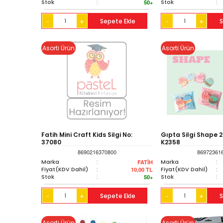
Stok
:
Stok
:
50+
+
Sepete Ekle
+
S
-
-
Asorti Ürün
Asorti Ürün
Fatih Mini Craft Kids Silgi No:
Gıpta Silgi Shape 2'
37080
K2358
8690216370800
86972361
Marka
:
Marka
:
FATİH
Fiyat(KDV Dahil)
:
Fiyat(KDV Dahil)
:
10,00
TL
Stok
:
Stok
:
50+
+
Sepete Ekle
+
S
-
-
Asorti Ürün
Asorti Ürün