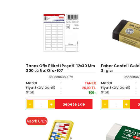
Tanex Ofis Etiketi Poşetli 12x30 Mm
Faber Castell Gold 
300 Lü No: Ofc-107
Silgisi
8698806380079
95556846
Marka
:
Marka
:
TANEX
Fiyat(KDV Dahil)
:
Fiyat(KDV Dahil)
:
26,00
TL
Stok
:
Stok
:
100+
+
Sepete Ekle
+
S
-
-
Asorti Ürün