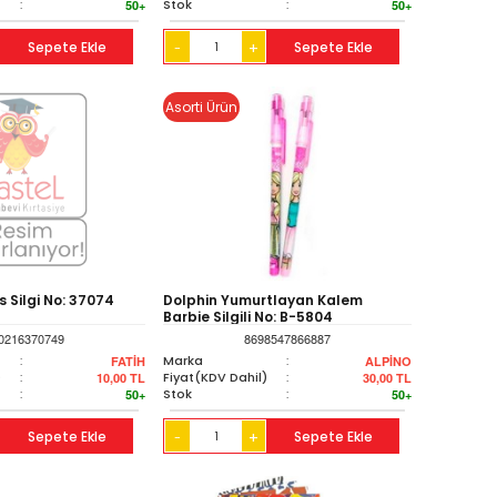
:
Stok
:
50+
50+
Sepete Ekle
+
Sepete Ekle
-
Asorti Ürün
s Silgi No: 37074
Dolphin Yumurtlayan Kalem
Barbie Silgili No: B-5804
0216370749
8698547866887
:
Marka
:
FATİH
ALPİNO
)
:
Fiyat(KDV Dahil)
:
10,00
TL
30,00
TL
:
Stok
:
50+
50+
Sepete Ekle
+
Sepete Ekle
-