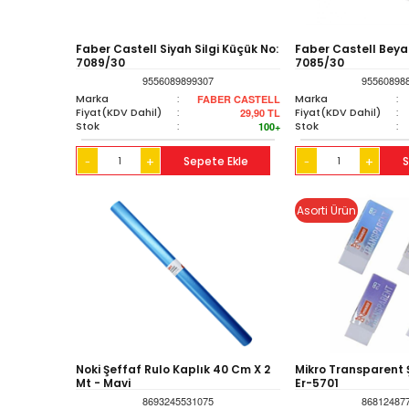
Faber Castell Siyah Silgi Küçük No:
Faber Castell Beyaz
7089/30
7085/30
9556089899307
95560898
Marka
:
Marka
:
FABER CASTELL
Fiyat(KDV Dahil)
:
Fiyat(KDV Dahil)
:
29,90
TL
Stok
:
Stok
:
100+
+
Sepete Ekle
+
S
-
-
Asorti Ürün
Noki Şeffaf Rulo Kaplık 40 Cm X 2
Mikro Transparent Ş
Mt - Mavi
Er-5701
8693245531075
86812487