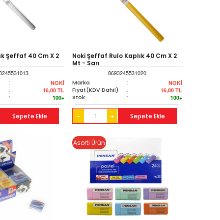
ık Şeffaf 40 Cm X 2
Noki Şeffaf Rulo Kaplık 40 Cm X 2
Mt - Sarı
3245531013
8693245531020
:
Marka
:
NOKİ
NOKİ
)
:
Fiyat(KDV Dahil)
:
16,00
TL
16,00
TL
:
Stok
:
100+
100+
Sepete Ekle
+
Sepete Ekle
-
Asorti Ürün