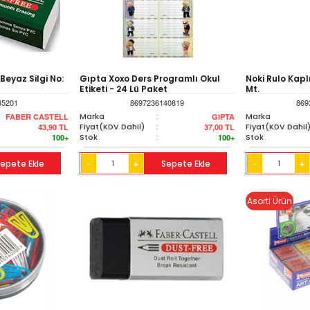
Beyaz Silgi No:
Gıpta Xoxo Ders Programlı Okul
Noki Rulo Kapl
Etiketi - 24 Lü Paket
Mt.
85201
8697236140819
869
Marka
:
Marka
FABER CASTELL
GIPTA
Fiyat(KDV Dahil)
:
Fiyat(KDV Dahil
43,90
TL
37,00
TL
Stok
:
Stok
100+
100+
epete Ekle
+
Sepete Ekle
+
-
-
Asorti Ürün