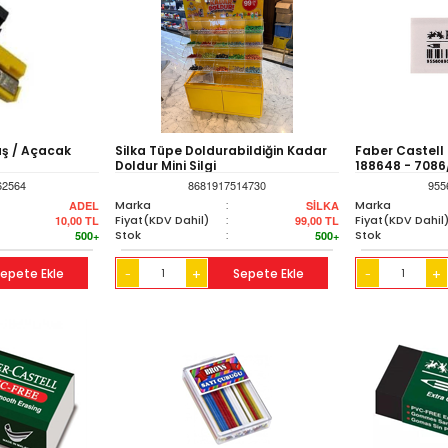
aş / Açacak
Silka Tüpe Doldurabildiğin Kadar
Faber Castell 
Doldur Mini Silgi
188648 - 7086
62564
8681917514730
955
Marka
:
Marka
ADEL
SİLKA
Fiyat(KDV Dahil)
:
Fiyat(KDV Dahil
10,00
TL
99,00
TL
Stok
:
Stok
500+
500+
epete Ekle
+
Sepete Ekle
+
-
-