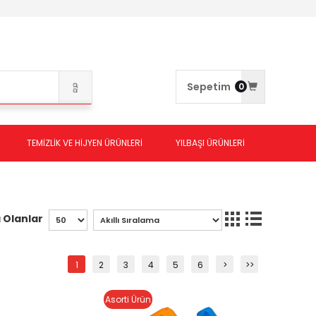
Sepetim
0
TEMİZLİK VE HİJYEN ÜRÜNLERİ
YILBAŞI ÜRÜNLERİ
 Olanlar
1
2
3
4
5
6
>
>>
Asorti Ürün