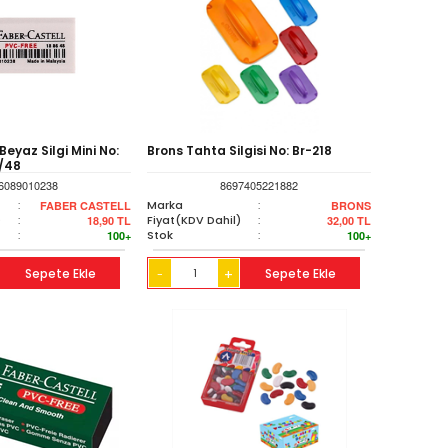
Beyaz Silgi Mini No:
Brons Tahta Silgisi No: Br-218
/48
6089010238
8697405221882
:
Marka
:
FABER CASTELL
BRONS
)
:
Fiyat(KDV Dahil)
:
18,90
TL
32,00
TL
:
Stok
:
100+
100+
Sepete Ekle
+
Sepete Ekle
-