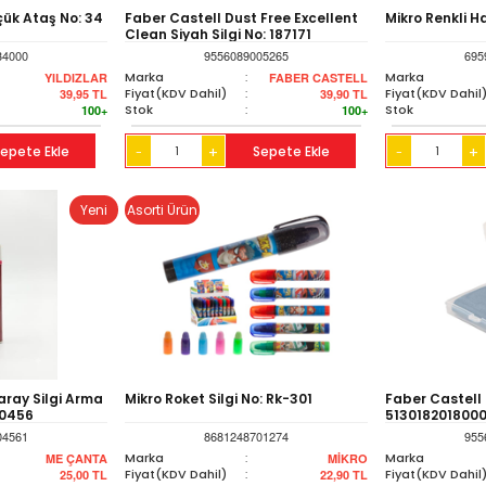
üçük Ataş No: 34
Faber Castell Dust Free Excellent
Mikro Renkli H
Clean Siyah Silgi No: 187171
34000
9556089005265
695
Marka
:
Marka
YILDIZLAR
FABER CASTELL
Fiyat(KDV Dahil)
:
Fiyat(KDV Dahil
39,95
TL
39,90
TL
Stok
:
Stok
100+
100+
epete Ekle
+
Sepete Ekle
+
-
-
Yeni
Asorti Ürün
ray Silgi Arma
Mikro Roket Silgi No: Rk-301
Faber Castell 
50456
513018201800
04561
8681248701274
955
Marka
:
Marka
ME ÇANTA
MİKRO
Fiyat(KDV Dahil)
:
Fiyat(KDV Dahil
25,00
TL
22,90
TL