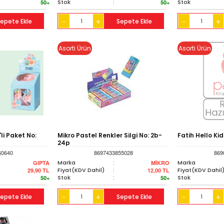
Stok
:
Stok
50+
50+
epete Ekle
+
Sepete Ekle
+
-
-
Asorti Ürün
Asorti Ürün
li Paket No:
Mikro Pastel Renkler Silgi No: 2b-
Fatih Hello Kid
24p
60640
8697433855028
869
Marka
:
Marka
GIPTA
MİKRO
Fiyat(KDV Dahil)
:
Fiyat(KDV Dahil
29,90
TL
12,00
TL
Stok
:
Stok
50+
50+
epete Ekle
+
Sepete Ekle
+
-
-