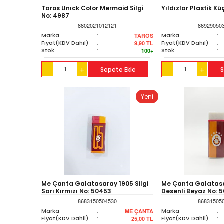
Taros Unıck Color Mermaid Silgi
Yıldızlar Plastik K
No: 4987
8802021012121
86929050
Marka
:
Marka
:
TAROS
Fiyat(KDV Dahil)
:
Fiyat(KDV Dahil)
:
9,90
TL
Stok
:
Stok
:
100+
+
Sepete Ekle
+
S
-
-
Yeni
Me Çanta Galatasaray 1905 Silgi
Me Çanta Galatasa
Sarı Kırmızı No: 50453
Desenli Beyaz No: 
8683150504530
86831505
Marka
:
Marka
:
ME ÇANTA
Fiyat(KDV Dahil)
:
Fiyat(KDV Dahil)
:
25,00
TL