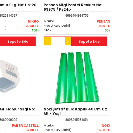
amur Silgi No: Hs-20
Pensan Silgi Pastel Renkler No:
99975 / Ps24p
9023914327
8692404999756
:
Marka
:
MİKRO
PENSAN
)
:
Fiyat(KDV Dahil)
:
29,50
TL
10,00
TL
:
Stok
:
100+
50+
Sepete Ekle
+
Sepete Ekle
-
Gri Hamur Silgi No:
Noki Şeffaf Rulo Kaplık 40 Cm X 2
0
Mt - Yeşil
6089009225
8693245531051
:
Marka
:
FABER CASTELL
NOKİ
)
:
Fiyat(KDV Dahil)
:
57,00
TL
16,00
TL