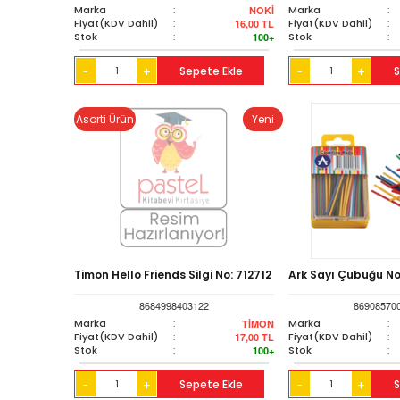
Marka
:
Marka
:
NOKİ
Fiyat(KDV Dahil)
:
Fiyat(KDV Dahil)
:
16,00
TL
Stok
:
Stok
:
100+
+
Sepete Ekle
+
S
-
-
Asorti Ürün
Yeni
Timon Hello Friends Silgi No: 712712
Ark Sayı Çubuğu No
8684998403122
86908570
Marka
:
Marka
:
TİMON
Fiyat(KDV Dahil)
:
Fiyat(KDV Dahil)
:
17,00
TL
Stok
:
Stok
:
100+
+
Sepete Ekle
+
S
-
-