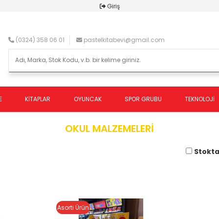
Giriş
(0324) 358 06 01
pastelkitabevi@gmail.com
E
KİTAPLAR
OYUNCAK
SPOR GRUBU
TEKNOLOJİ
OKUL MALZEMELERİ
Stokta
Asorti Ürün