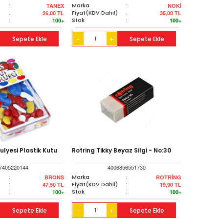
:
Marka
:
TANEX
NOKİ
)
:
Fiyat(KDV Dahil)
:
26,00
TL
35,00
TL
:
Stok
:
100+
100+
Sepete Ekle
+
Sepete Ekle
-
ulyesi Plastik Kutu
Rotring Tikky Beyaz Silgi - No:30
7405220144
4006856551730
:
Marka
:
BRONS
ROTRİNG
)
:
Fiyat(KDV Dahil)
:
47,50
TL
19,90
TL
:
Stok
:
100+
100+
Sepete Ekle
+
Sepete Ekle
-