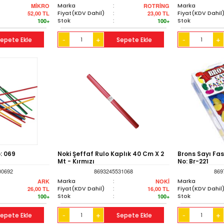
Marka
:
Marka
MİKRO
ROTRİNG
Fiyat(KDV Dahil)
:
Fiyat(KDV Dahil
52,00
TL
23,00
TL
Stok
:
Stok
100+
100+
epete Ekle
+
Sepete Ekle
+
-
-
: 069
Noki Şeffaf Rulo Kaplık 40 Cm X 2
Brons Sayı Fas
Mt - Kırmızı
No: Br-221
00692
8693245531068
869
Marka
:
Marka
ARK
NOKİ
Fiyat(KDV Dahil)
:
Fiyat(KDV Dahil
26,00
TL
16,00
TL
Stok
:
Stok
100+
100+
epete Ekle
+
Sepete Ekle
+
-
-