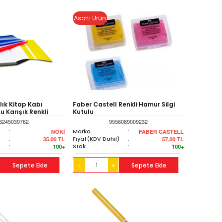
Asorti Ürün
lık Kitap Kabı
Faber Castell Renkli Hamur Silgi
u Karışık Renkli
Kutulu
160-ast-10
3245039762
9556089009232
:
Marka
:
NOKİ
FABER CASTELL
)
:
Fiyat(KDV Dahil)
:
35,00
TL
57,00
TL
:
Stok
:
100+
100+
Sepete Ekle
+
Sepete Ekle
-