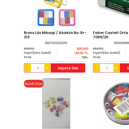
Brons Lüx Mihsap / Abaküs No: Br-
Faber Castell Orta 
213
7089/20
8697405220250
95560898
Marka
:
Marka
:
BRONS
Fiyat(KDV Dahil)
:
Fiyat(KDV Dahil)
:
149,50
TL
Stok
:
Stok
:
100+
+
Sepete Ekle
+
S
-
-
Asorti Ürün