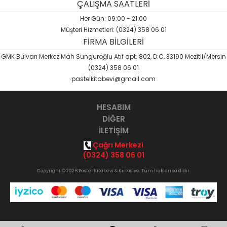
ÇALIŞMA SAATLERİ
Her Gün: 09:00 - 21:00
Müşteri Hizmetleri: (0324) 358 06 01
FİRMA BİLGİLERİ
GMK Bulvarı Merkez Mah Sunguroğlu Atıf apt. 802, D:C, 33190 Mezitli/Mersin
(0324) 358 06 01
pastelkitabevi@gmail.com
HESABIM
DİĞER
İLETİŞİM
Çağrı Merkezi
(0324) 358 06 01
Copyright © 2026 Pastel Kitabevi & Kırtasiye. Tüm hakları saklıdır.
Opak
B2B Yazılımı
ile hazırlanmıştır.