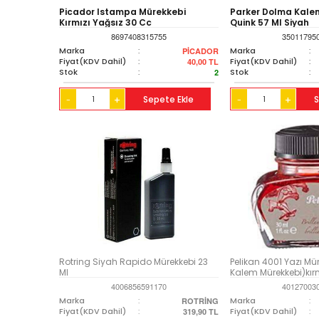
Picador Istampa Mürekkebi
Parker Dolma Kale
Kırmızı Yağsız 30 Cc
Quink 57 Ml Siyah
8697408315755
35011795
Marka
:
Marka
:
PİCADOR
Fiyat(KDV Dahil)
:
Fiyat(KDV Dahil)
:
40,00
TL
Stok
:
Stok
:
2
+
Sepete Ekle
+
S
-
-
Rotring Siyah Rapido Mürekkebi 23
Pelikan 4001 Yazı M
Ml
Kalem Mürekkebi)kırm
4006856591170
40127003
Marka
:
Marka
:
ROTRİNG
Fiyat(KDV Dahil)
:
Fiyat(KDV Dahil)
:
319,90
TL