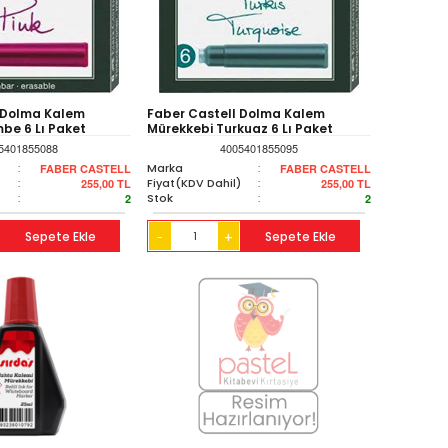
 Dolma Kalem
Faber Castell Dolma Kalem
be 6 Lı Paket
Mürekkebi Turkuaz 6 Lı Paket
5401855088
4005401855095
:
Marka
:
FABER CASTELL
FABER CASTELL
)
:
Fiyat(KDV Dahil)
:
255,00
TL
255,00
TL
:
Stok
:
2
2
Sepete Ekle
+
Sepete Ekle
-