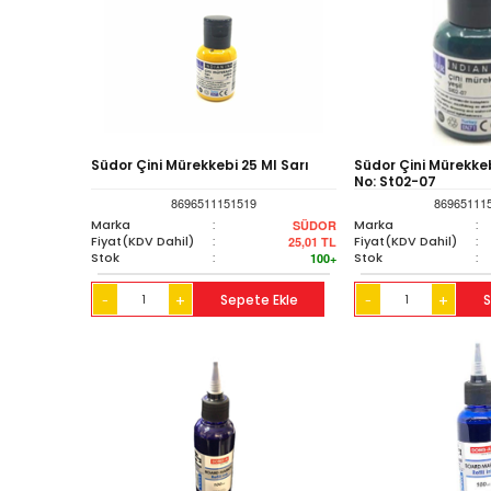
Südor Çini Mürekkebi 25 Ml Sarı
Südor Çini Mürekkeb
No: St02-07
8696511151519
86965111
Marka
:
Marka
:
SÜDOR
Fiyat(KDV Dahil)
:
Fiyat(KDV Dahil)
:
25,01
TL
Stok
:
Stok
:
100+
+
Sepete Ekle
+
S
-
-