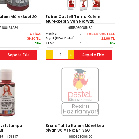
alem Mürekkebi 20
Faber Castell Tahta Kalem
Mürekkebi Siyah No: W20
2400131234
9556089005180
:
Marka
:
OFİCA
FABER CASTELL
)
:
Fiyat(KDV Dahil)
:
39,90
TL
22,00
TL
:
Stok
:
10+
10+
Sepete Ekle
+
Sepete Ekle
-
ızı Istampa
Brons Tahta Kalem Mürekkebi
Ml
Siyah 30 Ml No: Br-350
6511151847
8680628006190