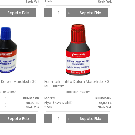
:
Stok
:
Stok Yok
Stok Yok
Sepete Ekle
+
Sepete Ekle
-
 Kalem Mürekkebi 30
Penmark Tahta Kalem Mürekkebi 30
Ml. - Kırmızı
3181708075
8683181708082
:
Marka
:
PENMARK
PENMARK
)
:
Fiyat(KDV Dahil)
:
65,90
TL
65,90
TL
:
Stok
:
Stok Yok
Stok Yok
Sepete Ekle
+
Sepete Ekle
-