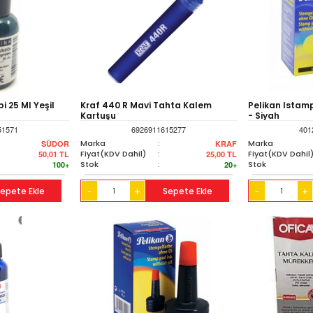
i 25 Ml Yeşil
Kraf 440 R Mavi Tahta Kalem
Pelikan Istam
Kartuşu
- Siyah
51571
6926911615277
401
Marka
:
Marka
SÜDOR
KRAF
Fiyat(KDV Dahil)
:
Fiyat(KDV Dahil
50,01
TL
25,00
TL
Stok
:
Stok
100+
20+
epete Ekle
+
Sepete Ekle
+
-
-