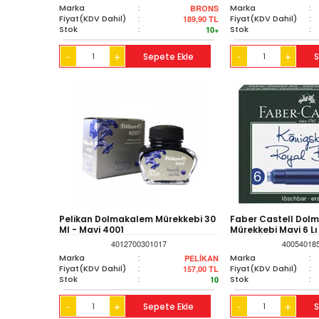
Marka
:
Marka
:
BRONS
Fiyat(KDV Dahil)
:
Fiyat(KDV Dahil)
:
189,90
TL
Stok
:
Stok
:
10+
+
Sepete Ekle
+
S
-
-
Pelikan Dolmakalem Mürekkebi 30
Faber Castell Dol
Ml - Mavi 4001
Mürekkebi Mavi 6 Lı
4012700301017
40054018
Marka
:
Marka
:
PELİKAN
Fiyat(KDV Dahil)
:
Fiyat(KDV Dahil)
:
157,00
TL
Stok
:
Stok
:
10
+
Sepete Ekle
+
S
-
-