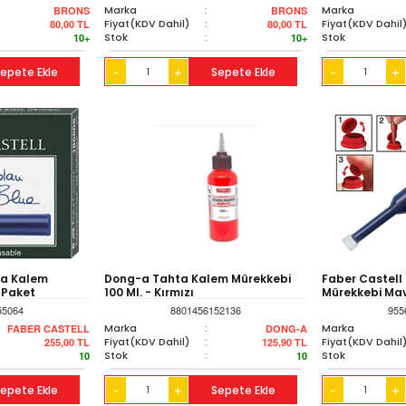
Marka
:
Marka
BRONS
BRONS
Fiyat(KDV Dahil)
:
Fiyat(KDV Dahil
80,00
TL
80,00
TL
Stok
:
Stok
10+
10+
epete Ekle
+
Sepete Ekle
+
-
-
ma Kalem
Dong-a Tahta Kalem Mürekkebi
Faber Castell
 Paket
100 Ml. - Kırmızı
Mürekkebi Mav
55064
8801456152136
955
Marka
:
Marka
FABER CASTELL
DONG-A
Fiyat(KDV Dahil)
:
Fiyat(KDV Dahil
255,00
TL
125,90
TL
Stok
:
Stok
10
10
epete Ekle
+
Sepete Ekle
+
-
-