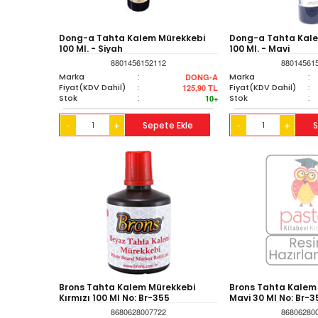
Dong-a Tahta Kalem Mürekkebi
Dong-a Tahta Kal
100 Ml. - Siyah
100 Ml. - Mavi
8801456152112
88014561
Marka
:
Marka
:
DONG-A
Fiyat(KDV Dahil)
:
Fiyat(KDV Dahil)
:
125,90
TL
Stok
:
Stok
:
10+
+
Sepete Ekle
+
S
-
-
Brons Tahta Kalem Mürekkebi
Brons Tahta Kalem
Kırmızı 100 Ml No: Br-355
Mavi 30 Ml No: Br-3
8680628007722
86806280