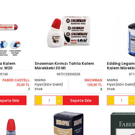
ta Kalem
Snowman Kırmızı Tahta Kalem
Edding Legama
No: W20
Mürekkebi 30 Ml
Kalem Mürekke
05166
4970129306528
871
Marka
:
Marka
FABER CASTELL
SNOWMAN
Fiyat(KDV Dahil)
:
Fiyat(KDV Dahil
22,00
TL
129,90
TL
Stok
:
Stok
7
5
epete Ekle
+
Sepete Ekle
+
-
-