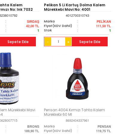
Tahta Kalem
Pelikan 5 Li Kartuş Dolma Kalem
rmızı No: Ink 7032
Mürekkebi Mavi No: 4001
3238010792
4012700310743
:
Marka
:
SIRDAŞ
PELİKAN
)
:
Fiyat(KDV Dahil)
:
42,00
TL
111,50
TL
:
Stok
:
1
1
Sepete Ekle
+
Sepete Ekle
-
lem Mürekkebi Mavi
Pensan 4004 Kırmızı Tahta Kalem
54
Mürekkebi 60 Ml
0628007715
8692404337961
:
Marka
:
BRONS
PENSAN
)
:
Fiyat(KDV Dahil)
:
189,90
TL
119,75
TL