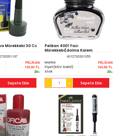
pa Mürekkebi 30 Cc
Pelikan 4001 Yazı
Mürekkebi(dolma Kalem
Mürekkebi)siyah 30 Ml
2700351197
4012700301055
:
Marka
:
PELİKAN
PELİKAN
)
:
Fiyat(KDV Dahil)
:
130,00
TL
164,90
TL
:
Stok
:
20+
20+
Sepete Ekle
+
Sepete Ekle
-