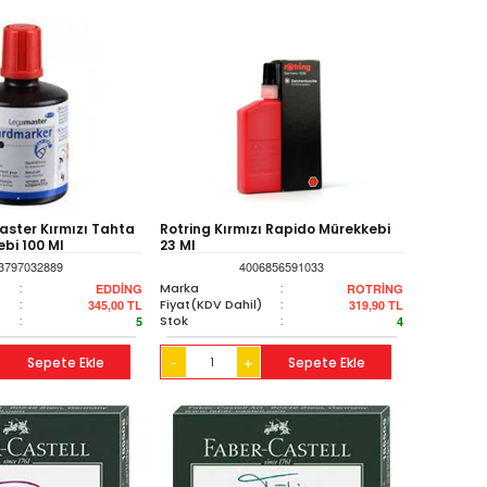
ster Kırmızı Tahta
Rotring Kırmızı Rapido Mürekkebi
bi 100 Ml
23 Ml
3797032889
4006856591033
:
Marka
:
EDDİNG
ROTRİNG
)
:
Fiyat(KDV Dahil)
:
345,00
TL
319,90
TL
:
Stok
:
5
4
Sepete Ekle
+
Sepete Ekle
-