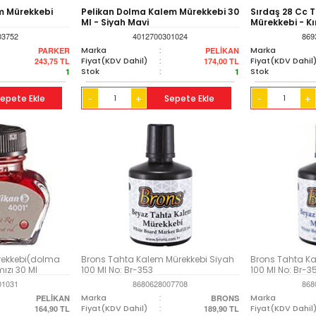
m Mürekkebi
Pelikan Dolma Kalem Mürekkebi 30
Sırdaş 28 Cc 
Ml - Siyah Mavi
Mürekkebi - Kı
03752
4012700301024
869
Marka
:
Marka
PARKER
PELİKAN
Fiyat(KDV Dahil)
:
Fiyat(KDV Dahil
243,75
TL
174,00
TL
Stok
:
Stok
1
1
epete Ekle
+
Sepete Ekle
+
-
-
ürekkebi(dolma
Brons Tahta Kalem Mürekkebi Siyah
Brons Tahta Ka
ızı 30 Ml
100 Ml No: Br-353
100 Ml No: Br-3
01031
8680628007708
868
Marka
:
Marka
PELİKAN
BRONS
Fiyat(KDV Dahil)
:
Fiyat(KDV Dahil
164,90
TL
189,90
TL