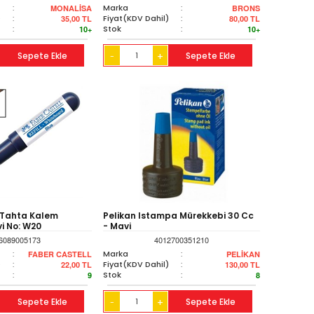
:
Marka
:
MONALİSA
BRONS
)
:
Fiyat(KDV Dahil)
:
35,00
TL
80,00
TL
:
Stok
:
10+
10+
Sepete Ekle
+
Sepete Ekle
-
 Tahta Kalem
Pelikan Istampa Mürekkebi 30 Cc
i No: W20
- Mavi
6089005173
4012700351210
:
Marka
:
FABER CASTELL
PELİKAN
)
:
Fiyat(KDV Dahil)
:
22,00
TL
130,00
TL
:
Stok
:
9
8
Sepete Ekle
+
Sepete Ekle
-