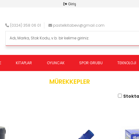
Giriş
(0324) 358 06 01
pastelkitabevi@gmail.com
E
KİTAPLAR
OYUNCAK
SPOR GRUBU
TEKNOLOJİ
MÜREKKEPLER
Stokta