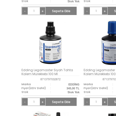
Stok
:
Stok
:
Stok Yok
+
Sepete Ekle
+
S
-
-
Edding Legamaster Siyah Tahta
Edding Legamaster 
Kalem Mürekkebi 100 Ml
Kalem Mürekkebi 100
8713797032872
87137970
Marka
:
Marka
:
EDDİNG
Fiyat(KDV Dahil)
:
Fiyat(KDV Dahil)
:
345,00
TL
Stok
:
Stok
:
Stok Yok
+
Sepete Ekle
+
S
-
-