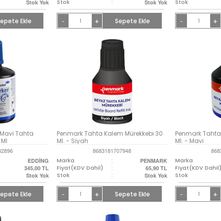
Stok
:
Stok
Stok Yok
Stok Yok
epete Ekle
+
Sepete Ekle
+
-
-
Mavi Tahta
Penmark Tahta Kalem Mürekkebi 30
Penmark Tahta
 Ml
Ml. - Siyah
Ml. - Mavi
32896
8683181707948
868
Marka
:
Marka
EDDİNG
PENMARK
Fiyat(KDV Dahil)
:
Fiyat(KDV Dahil
345,00
TL
65,90
TL
Stok
:
Stok
Stok Yok
Stok Yok
epete Ekle
+
Sepete Ekle
+
-
-