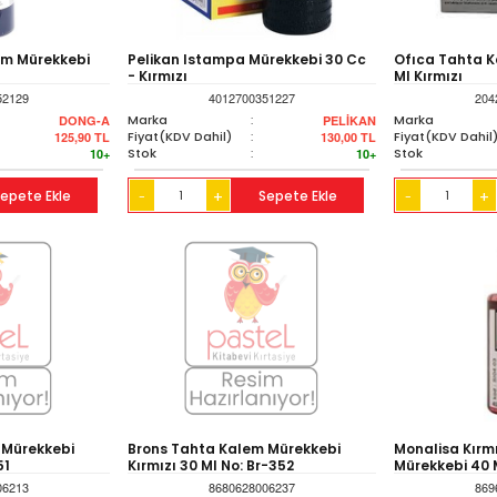
em Mürekkebi
Pelikan Istampa Mürekkebi 30 Cc
Ofıca Tahta K
- Kırmızı
Ml Kırmızı
52129
4012700351227
204
Marka
:
Marka
DONG-A
PELİKAN
Fiyat(KDV Dahil)
:
Fiyat(KDV Dahil
125,90
TL
130,00
TL
Stok
:
Stok
10+
10+
epete Ekle
+
Sepete Ekle
+
-
-
 Mürekkebi
Brons Tahta Kalem Mürekkebi
Monalisa Kırm
51
Kırmızı 30 Ml No: Br-352
Mürekkebi 40 
06213
8680628006237
869