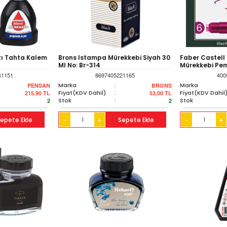
zı Tahta Kalem
Brons Istampa Mürekkebi Siyah 30
Faber Castell
Ml No: Br-314
Mürekkebi Pem
41151
8697405221165
400
Marka
:
Marka
PENSAN
BRONS
Fiyat(KDV Dahil)
:
Fiyat(KDV Dahil
215,90
TL
53,00
TL
Stok
:
Stok
2
2
epete Ekle
+
Sepete Ekle
+
-
-