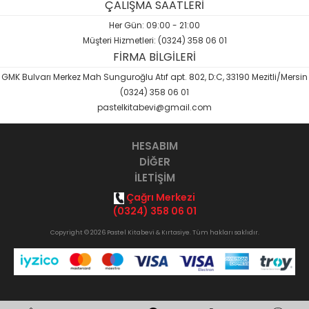
ÇALIŞMA SAATLERİ
Her Gün: 09:00 - 21:00
Müşteri Hizmetleri: (0324) 358 06 01
FİRMA BİLGİLERİ
GMK Bulvarı Merkez Mah Sunguroğlu Atıf apt. 802, D:C, 33190 Mezitli/Mersin
(0324) 358 06 01
pastelkitabevi@gmail.com
HESABIM
DİĞER
İLETİŞİM
Çağrı Merkezi
(0324) 358 06 01
Copyright © 2026 Pastel Kitabevi & Kırtasiye. Tüm hakları saklıdır.
Opak
B2B Yazılımı
ile hazırlanmıştır.