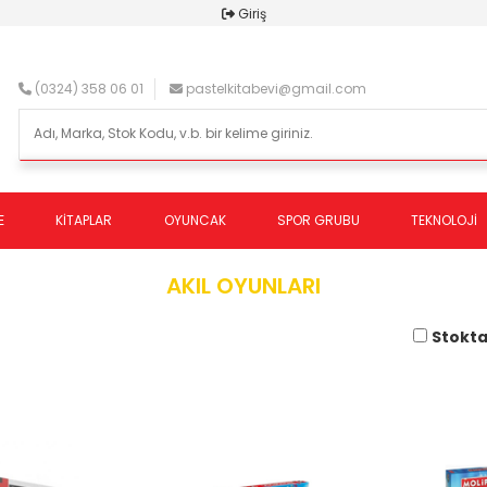
Giriş
(0324) 358 06 01
pastelkitabevi@gmail.com
E
KİTAPLAR
OYUNCAK
SPOR GRUBU
TEKNOLOJİ
AKIL OYUNLARI
Stokta