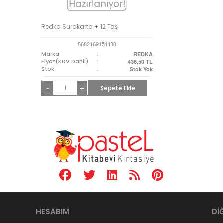
Redka Surakarta + 12 Taş
8682169151100
Marka
:
REDKA
Fiyat(KDV Dahil)
:
436,50
TL
Stok
:
Stok Yok
+
Sepete Ekle
-
HESABIM
Dİ