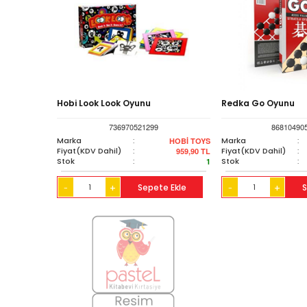
Hobi Look Look Oyunu
Redka Go Oyunu
736970521299
86810490
Marka
:
Marka
:
HOBİ TOYS
Fiyat(KDV Dahil)
:
Fiyat(KDV Dahil)
:
959,90
TL
Stok
:
Stok
:
1
+
Sepete Ekle
+
S
-
-