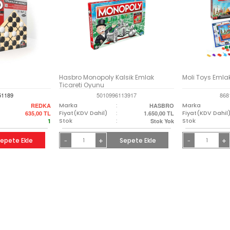
Hasbro Monopoly Kalsik Emlak
Moli Toys Emla
Ticareti Oyunu
51189
5010996113917
868
Marka
:
Marka
REDKA
HASBRO
Fiyat(KDV Dahil)
:
Fiyat(KDV Dahil
635,00
TL
1.650,00
TL
Stok
:
Stok
1
Stok Yok
epete Ekle
+
Sepete Ekle
+
-
-