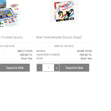
k Ticaret Oyunu
Moli Twist Master (touch Stop)
1511001476
8681511001612
:
Marka
:
MOLİ TOYS
HOBİ TOYS
)
:
Fiyat(KDV Dahil)
:
629,90
TL
769,90
TL
:
Stok
:
Stok Yok
Stok Yok
Sepete Ekle
+
Sepete Ekle
-