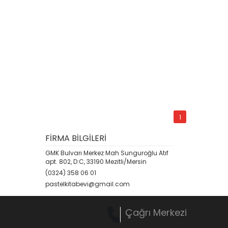
1
FİRMA BİLGİLERİ
GMK Bulvarı Merkez Mah Sunguroğlu Atıf
apt. 802, D:C, 33190 Mezitli/Mersin
(0324) 358 06 01
pastelkitabevi@gmail.com
Çağrı Merkezi