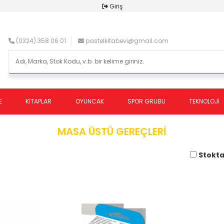
Giriş
(0324) 358 06 01
pastelkitabevi@gmail.com
E
KİTAPLAR
OYUNCAK
SPOR GRUBU
TEKNOLOJİ
MASA ÜSTÜ GEREÇLERİ
Stokta