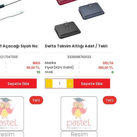
f Açacağı Siyah No:
Delta Takvim Altlığı Adet / Tekli
1217047005
3335698760033
:
Marka
:
MAS
DELTA
)
:
Fiyat(KDV Dahil)
:
89,50
TL
385,00
TL
:
Stok
:
10
6
Sepete Ekle
+
Sepete Ekle
-
Yeni
Yeni