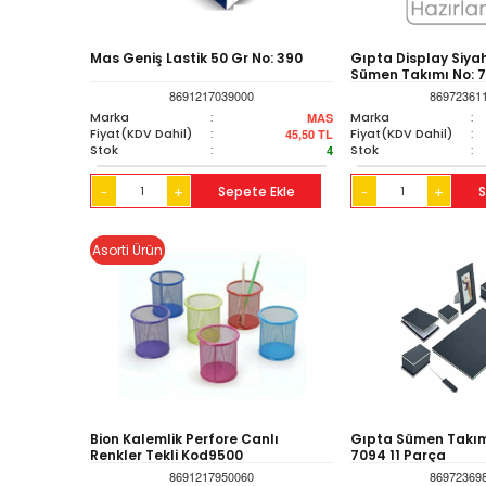
Mas Geniş Lastik 50 Gr No: 390
Gıpta Display Siya
Sümen Takımı No: 7
8691217039000
86972361
Marka
:
Marka
:
MAS
Fiyat(KDV Dahil)
:
Fiyat(KDV Dahil)
:
45,50
TL
Stok
:
Stok
:
4
+
Sepete Ekle
+
S
-
-
Asorti Ürün
Bion Kalemlik Perfore Canlı
Gıpta Sümen Takım
Renkler Tekli Kod9500
7094 11 Parça
8691217950060
86972369