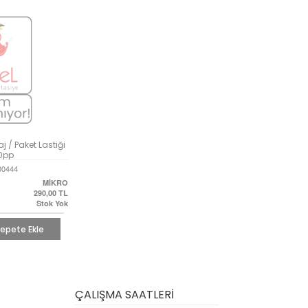
 / Paket Lastiği
70pp
00444
MİKRO
290,00
TL
Stok Yok
epete Ekle
ÇALIŞMA SAATLERİ