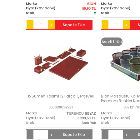
Marka
:
Marka
:
BİON
Fiyat(KDV Dahil)
:
Fiyat(KDV Dahil)
:
59,90
TL
Stok
:
Stok
:
2
+
Sepete Ekle
+
S
-
-
Asorti Ürün
Tb Sümen Takımı 12 Parça Çerçeveli
Bion Masaüstü Kalem
Premium Renkler Ko
3335698762921
86912179
Marka
:
Marka
:
TURUNCU BEYAZ
Fiyat(KDV Dahil)
:
Fiyat(KDV Dahil)
:
3.333,50
TL
Stok
:
Stok
:
Stok Yok
+
Sepete Ekle
+
S
-
-