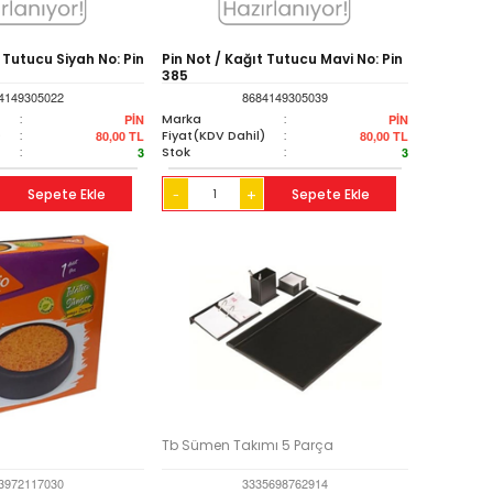
t Tutucu Siyah No: Pin
Pin Not / Kağıt Tutucu Mavi No: Pin
385
4149305022
8684149305039
:
Marka
:
PİN
PİN
)
:
Fiyat(KDV Dahil)
:
80,00
TL
80,00
TL
:
Stok
:
3
3
Sepete Ekle
+
Sepete Ekle
-
Tb Sümen Takımı 5 Parça
3972117030
3335698762914