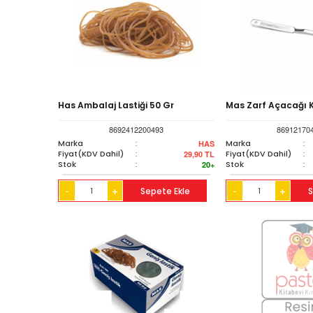
Has Ambalaj Lastiği 50 Gr
Mas Zarf Açacağı 
8692412200493
86912170
Marka
:
Marka
:
HAS
Fiyat(KDV Dahil)
:
Fiyat(KDV Dahil)
:
29,90
TL
Stok
:
Stok
:
20+
+
Sepete Ekle
+
S
-
-