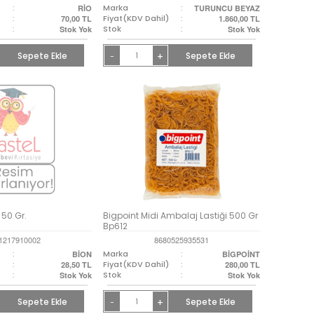
:
Marka
:
RİO
TURUNCU BEYAZ
)
:
Fiyat(KDV Dahil)
:
70,00
TL
1.860,00
TL
:
Stok
:
Stok Yok
Stok Yok
Sepete Ekle
+
Sepete Ekle
-
 50 Gr.
Bigpoint Midi Ambalaj Lastiği 500 Gr
Bp612
1217910002
8680525935531
:
Marka
:
BİON
BİGPOİNT
)
:
Fiyat(KDV Dahil)
:
28,50
TL
280,00
TL
:
Stok
:
Stok Yok
Stok Yok
Sepete Ekle
+
Sepete Ekle
-