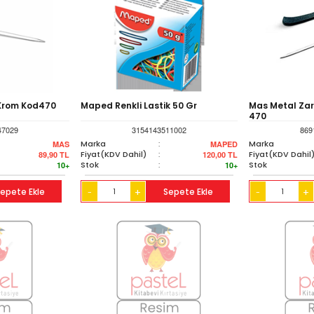
Krom Kod470
Maped Renkli Lastik 50 Gr
Mas Metal Zar
470
47029
3154143511002
869
Marka
:
Marka
MAS
MAPED
Fiyat(KDV Dahil)
:
Fiyat(KDV Dahil
89,90
TL
120,00
TL
Stok
:
Stok
10+
10+
epete Ekle
+
Sepete Ekle
+
-
-