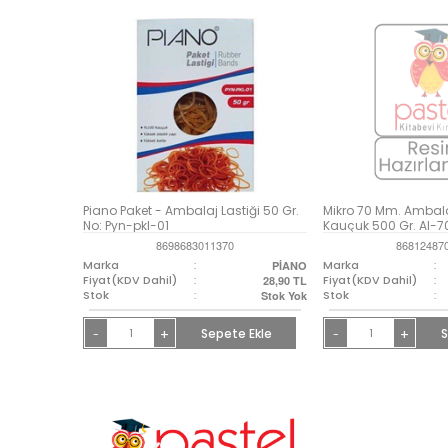
Piano Paket - Ambalaj Lastiği 50 Gr.
Mikro 70 Mm. Ambalaj
No: Pyn-pkl-01
Kauçuk 500 Gr. Al-
8698683011370
86812487
Marka
:
Marka
:
PİANO
Fiyat(KDV Dahil)
:
Fiyat(KDV Dahil)
:
28,90
TL
Stok
:
Stok
:
Stok Yok
+
Sepete Ekle
+
S
-
-