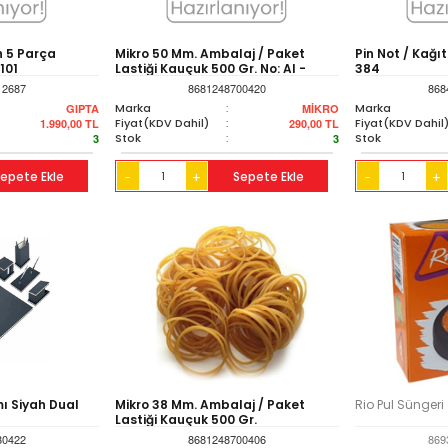
h 5 Parça
Mikro 50 Mm. Ambalaj / Paket
Pin Not / Kağı
101
Lastiği Kauçuk 500 Gr. No: Al -
384
50pp
12687
8681248700420
868
Marka
:
Marka
GIPTA
MİKRO
Fiyat(KDV Dahil)
:
Fiyat(KDV Dahil
1.990,00
TL
290,00
TL
Stok
:
Stok
3
3
epete Ekle
+
Sepete Ekle
+
-
-
ı Siyah Dual
Mikro 38 Mm. Ambalaj / Paket
Rio Pul Süngeri
Lastiği Kauçuk 500 Gr.
80422
8681248700406
869