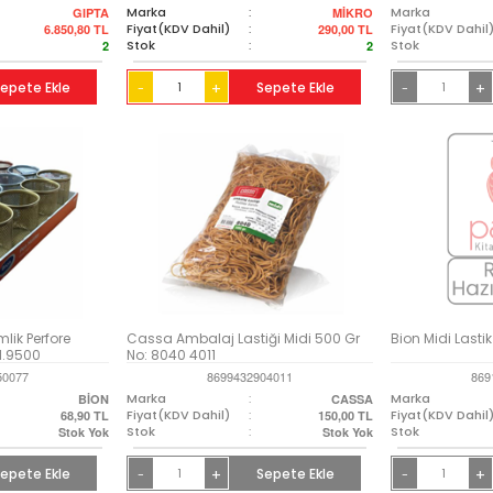
Marka
:
Marka
GIPTA
MİKRO
Fiyat(KDV Dahil)
:
Fiyat(KDV Dahil
6.850,80
TL
290,00
TL
Stok
:
Stok
2
2
epete Ekle
+
Sepete Ekle
+
-
-
lik Perfore
Cassa Ambalaj Lastiği Midi 500 Gr
Bion Midi Lastik
d.9500
No: 8040 4011
50077
8699432904011
869
Marka
:
Marka
BİON
CASSA
Fiyat(KDV Dahil)
:
Fiyat(KDV Dahil
68,90
TL
150,00
TL
Stok
:
Stok
Stok Yok
Stok Yok
epete Ekle
+
Sepete Ekle
+
-
-