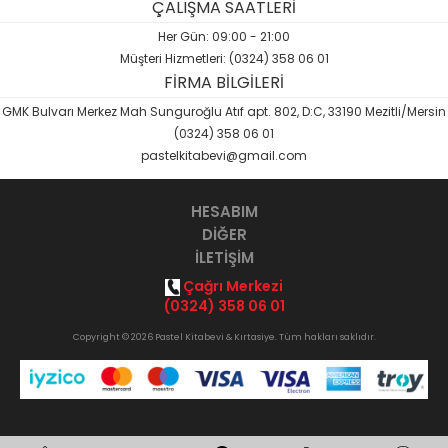
ÇALIŞMA SAATLERİ
Her Gün: 09:00 - 21:00
Müşteri Hizmetleri: (0324) 358 06 01
FİRMA BİLGİLERİ
GMK Bulvarı Merkez Mah Sunguroğlu Atıf apt. 802, D:C, 33190 Mezitli/Mersin
(0324) 358 06 01
pastelkitabevi@gmail.com
HESABIM
DİĞER
İLETİŞİM
Çağrı Merkezi
(0324) 358 06 01
Copyright © 2026 Pastel Kitabevi & Kırtasiye. Tüm hakları saklıdır.
Opak
B2B Yazılımı
ile hazırlanmıştır.