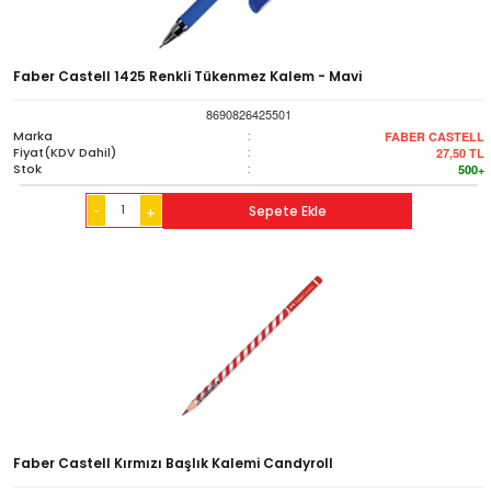
Faber Castell 1425 Renkli Tükenmez Kalem - Mavi
8690826425501
Marka
:
FABER CASTELL
Fiyat(KDV Dahil)
:
27,50
TL
Stok
:
500+
-
Sepete Ekle
+
Faber Castell Kırmızı Başlık Kalemi Candyroll