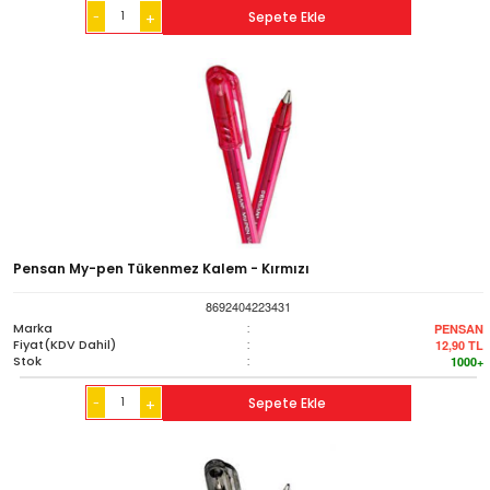
-
Sepete Ekle
+
Pensan My-pen Tükenmez Kalem - Kırmızı
8692404223431
Marka
:
PENSAN
Fiyat(KDV Dahil)
:
12,90
TL
Stok
:
1000+
-
Sepete Ekle
+