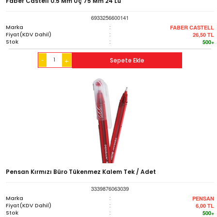
Faber Castell 0.5 Mm Uç 75 Mm 24 Lü
6933256600141
Marka
:
FABER CASTELL
Fiyat(KDV Dahil)
:
26,50
TL
Stok
:
500+
-
Sepete Ekle
+
Pensan Kırmızı Büro Tükenmez Kalem Tek / Adet
3339876063039
Marka
:
PENSAN
Fiyat(KDV Dahil)
:
6,00
TL
Stok
:
500+