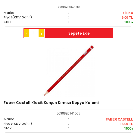
3339876067013
Marka
:
SİLKA
Fiyat(KDV Dahil)
:
6,00
TL
Stok
:
1000+
-
Sepete Ekle
+
Faber Castell Klasik Kurşun Kırmızı Kopya Kalemi
8690826141005
Marka
:
FABER CASTELL
Fiyat(KDV Dahil)
:
15,00
TL
Stok
:
1000+