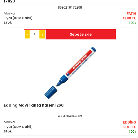
17820
8690216178208
Marka
:
FATİH
Fiyat(KDV Dahil)
:
12,00
TL
Stok
:
100+
-
Sepete Ekle
+
Edding Mavi Tahta Kalemi 260
4004764947669
Marka
:
EDDİNG
Fiyat(KDV Dahil)
:
35,01
TL
Stok
:
100+