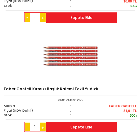
Fiyat(KDV Dahil)
:
10,00
TL
Stok
:
500+
-
Sepete Ekle
+
Faber Castell Kırmızı Başlık Kalemi Tekli Yıldızlı
8681241091266
Marka
:
FABER CASTELL
Fiyat(KDV Dahil)
:
31,01
TL
Stok
:
500+
-
Sepete Ekle
+