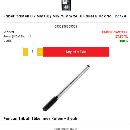
Faber Castell 0.7 Mm Uç / Min 75 Mm 24 Lü Paket Black No: 127774
6933256659569
Marka
:
FABER CASTELL
Fiyat(KDV Dahil)
:
27,50
TL
Stok
:
1000+
-
Sepete Ekle
+
Pensan Triball Tükenmez Kalem - Siyah
8692404100398