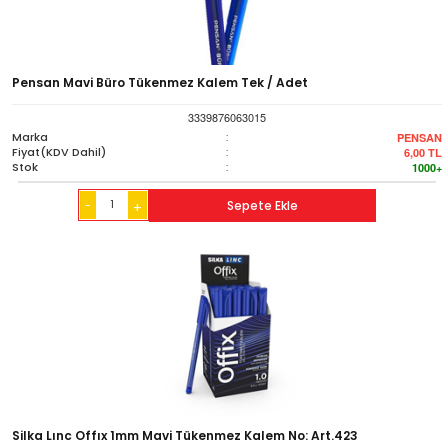
Pensan Mavi Büro Tükenmez Kalem Tek / Adet
3339876063015
Marka
:
PENSAN
Fiyat(KDV Dahil)
:
6,00
TL
Stok
:
1000+
-
Sepete Ekle
+
Silka Lınc Offıx 1mm Mavi Tükenmez Kalem No: Art.423