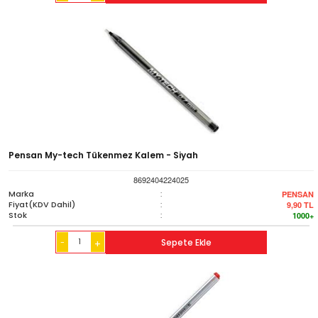
Pensan My-tech Tükenmez Kalem - Siyah
8692404224025
Marka
:
PENSAN
Fiyat(KDV Dahil)
:
9,90
TL
Stok
:
1000+
-
Sepete Ekle
+