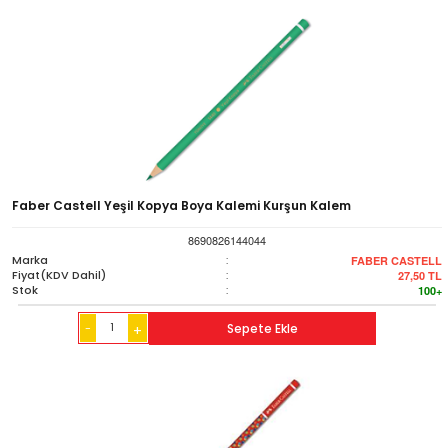
Faber Castell Yeşil Kopya Boya Kalemi Kurşun Kalem
8690826144044
Marka
:
FABER CASTELL
Fiyat(KDV Dahil)
:
27,50
TL
Stok
:
100+
-
Sepete Ekle
+