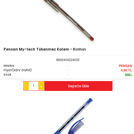
Pensan My-tech Tükenmez Kalem - Kırmızı
8692404224032
Marka
:
PENSAN
Fiyat(KDV Dahil)
:
9,90
TL
Stok
:
500+
-
Sepete Ekle
+