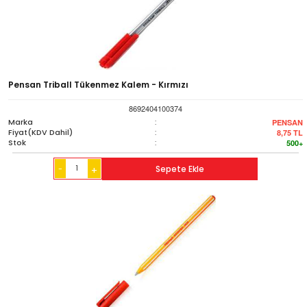
Pensan Triball Tükenmez Kalem - Kırmızı
8692404100374
Marka
:
PENSAN
Fiyat(KDV Dahil)
:
8,75
TL
Stok
:
500+
-
Sepete Ekle
+