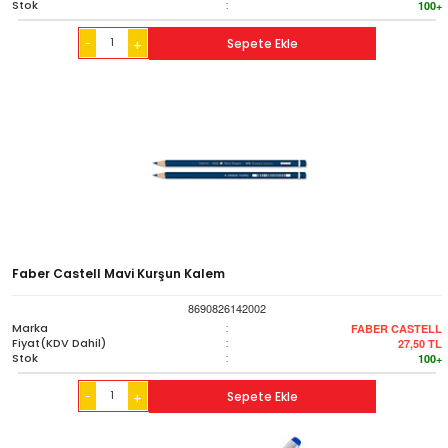
Stok
:
100+
-
Sepete Ekle
+
Faber Castell Mavi Kurşun Kalem
8690826142002
Marka
:
FABER CASTELL
Fiyat(KDV Dahil)
:
27,50
TL
Stok
:
100+
-
Sepete Ekle
+