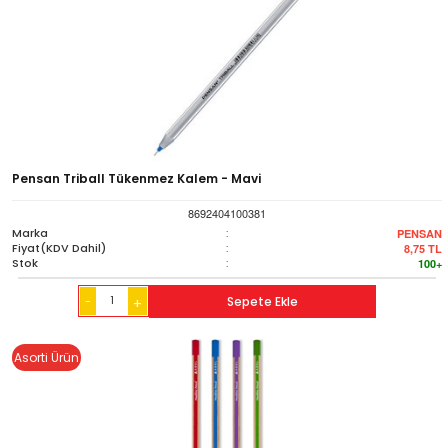
Pensan Triball Tükenmez Kalem - Mavi
8692404100381
Marka
:
PENSAN
Fiyat(KDV Dahil)
:
8,75
TL
Stok
:
100+
-
Sepete Ekle
+
Asorti Ürün