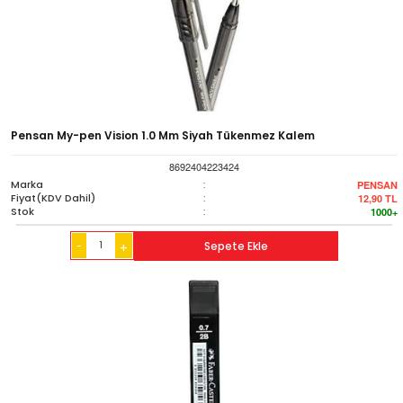
Pensan My-pen Vision 1.0 Mm Siyah Tükenmez Kalem
8692404223424
Marka
:
PENSAN
Fiyat(KDV Dahil)
:
12,90
TL
Stok
:
1000+
-
Sepete Ekle
+