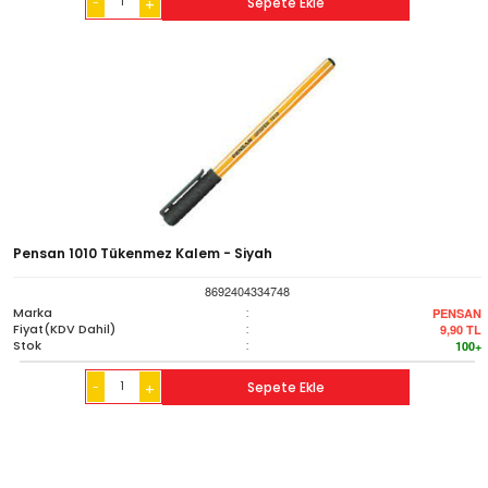
-
Sepete Ekle
+
Pensan 1010 Tükenmez Kalem - Siyah
8692404334748
Marka
:
PENSAN
Fiyat(KDV Dahil)
:
9,90
TL
Stok
:
100+
-
Sepete Ekle
+