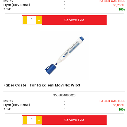
Marka
:
FABER CASTELL
Fiyat(KDV Dahil)
:
36,75
TL
Stok
:
100+
-
Sepete Ekle
+
Faber Castell Tahta Kalemi Mavi No: W153
9555684688026
Marka
:
FABER CASTELL
Fiyat(KDV Dahil)
:
30,00
TL
Stok
:
100+
-
Sepete Ekle
+