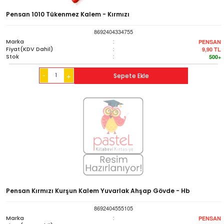
Pensan 1010 Tükenmez Kalem - Kırmızı
8692404334755
Marka
:
PENSAN
Fiyat(KDV Dahil)
:
9,90
TL
Stok
:
500+
-
Sepete Ekle
+
Pensan Kırmızı Kurşun Kalem Yuvarlak Ahşap Gövde - Hb
8692404555105
Marka
:
PENSAN