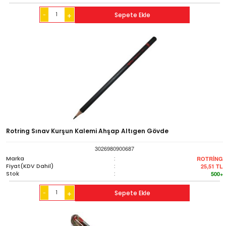
-
Sepete Ekle
+
Rotring Sınav Kurşun Kalemi Ahşap Altıgen Gövde
3026980900687
Marka
:
ROTRİNG
Fiyat(KDV Dahil)
:
25,51
TL
Stok
:
500+
-
Sepete Ekle
+