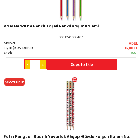
Adel Headline Pencil Köşeli Renkli Başlık Kalemi
8681241085487
Marka
:
ADEL
Fiyat(KDV Dahil)
:
15,00
TL
Stok
:
100+
-
Sepete Ekle
+
Asorti Ürün
Fatih Penguen Baskılı Yuvarlak Ahşap Gövde Kurşun Kalem No: