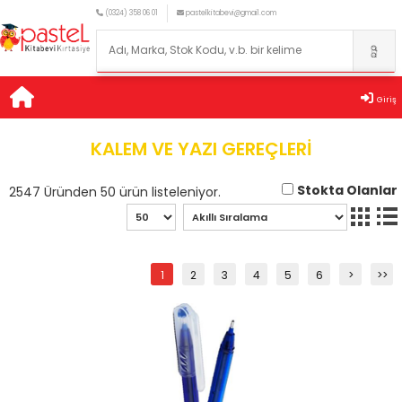
(0324) 358 06 01
pastelkitabevi@gmail.com
Giriş
KALEM VE YAZI GEREÇLERİ
Stokta Olanlar
2547 Üründen 50 ürün listeleniyor.
1
2
3
4
5
6
>
>>