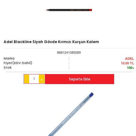
Adel Blackline Siyah Gövde Kırmızı Kurşun Kalem
8681241085289
Marka
:
ADEL
Fiyat(KDV Dahil)
:
10,00
TL
Stok
:
100+
-
Sepete Ekle
+