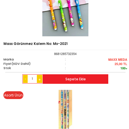
Maxx Görünmez Kalem No: Mx-2021
8681285732354
Marka
:
MAXX MEDA
Fiyat(KDV Dahil)
:
25,00
TL
Stok
:
100+
-
Sepete Ekle
+
Asorti Ürün