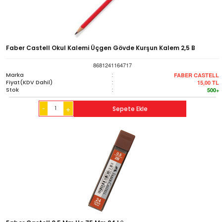
Faber Castell Okul Kalemi Üçgen Gövde Kurşun Kalem 2,5 B
8681241164717
Marka
:
FABER CASTELL
Fiyat(KDV Dahil)
:
15,00
TL
Stok
:
500+
-
Sepete Ekle
+