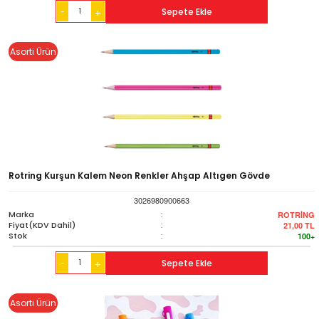
-
Sepete Ekle
+
Asorti Ürün
Rotring Kurşun Kalem Neon Renkler Ahşap Altıgen Gövde
3026980900663
Marka
:
ROTRİNG
Fiyat(KDV Dahil)
:
21,00
TL
Stok
:
100+
-
Sepete Ekle
+
Asorti Ürün