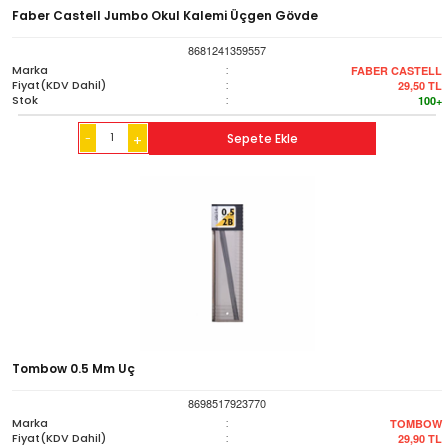
Faber Castell Jumbo Okul Kalemi Üçgen Gövde
8681241359557
Marka
:
FABER CASTELL
Fiyat(KDV Dahil)
:
29,50
TL
Stok
:
100+
-
Sepete Ekle
+
Tombow 0.5 Mm Uç
8698517923770
Marka
:
TOMBOW
Fiyat(KDV Dahil)
:
29,90
TL