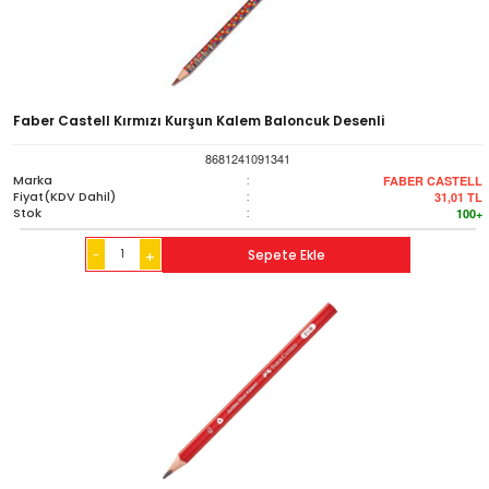
Faber Castell Kırmızı Kurşun Kalem Baloncuk Desenli
8681241091341
Marka
:
FABER CASTELL
Fiyat(KDV Dahil)
:
31,01
TL
Stok
:
100+
-
Sepete Ekle
+