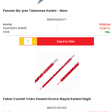
Pensan My-pen Tükenmez Kalem - Mavi
8692404223417
Marka
:
PENSAN
Fiyat(KDV Dahil)
:
12,90
TL
Stok
:
100+
-
Sepete Ekle
+
Faber Castell Yıldız Desenli Kırmızı Başlık Kalemi Silgili
8681241091303