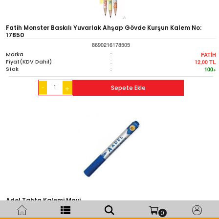
Fatih Monster Baskılı Yuvarlak Ahşap Gövde Kurşun Kalem No:
17850
8690216178505
Marka
:
FATİH
Fiyat(KDV Dahil)
:
12,00
TL
Stok
:
100+
-
Sepete Ekle
+
Adel Tahta Kalemi Mavi
0
8681241123837