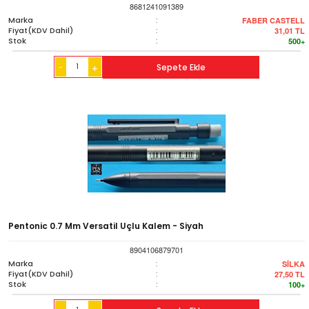
8681241091389
Marka
:
FABER CASTELL
Fiyat(KDV Dahil)
:
31,01
TL
Stok
:
500+
-
Sepete Ekle
+
Pentonic 0.7 Mm Versatil Uçlu Kalem - Siyah
8904106879701
Marka
:
SİLKA
Fiyat(KDV Dahil)
:
27,50
TL
Stok
:
100+