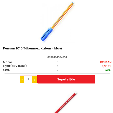
Pensan 1010 Tükenmez Kalem - Mavi
8692404334731
Marka
:
PENSAN
Fiyat(KDV Dahil)
:
9,90
TL
Stok
:
500+
-
Sepete Ekle
+