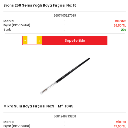
Brons 258 Serisi Yağlı Boya Fırçası No: 16
8697405227099
Marka
:
BRONS
Fiyat(KDV Dahil)
:
85,50
TL
Stok
:
20+
-
Sepete Ekle
+
Mikro Sulu Boya Fırçası No:9 - Mf-1045
8681248713208
Marka
:
MİKRO
Fiyat(KDV Dahil)
:
47,50
TL