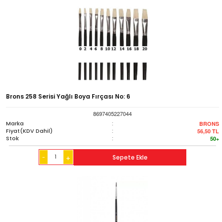
Brons 258 Serisi Yağlı Boya Fırçası No: 6
8697405227044
Marka
:
BRONS
Fiyat(KDV Dahil)
:
56,50
TL
Stok
:
50+
-
Sepete Ekle
+