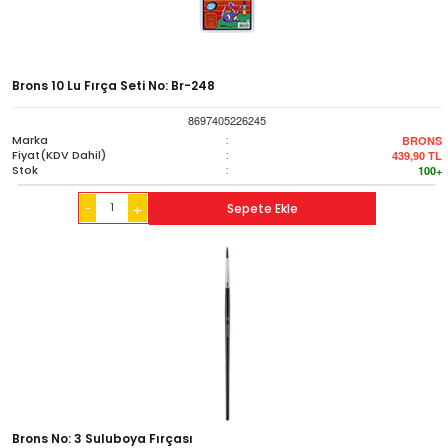
Brons 10 Lu Fırça Seti No: Br-248
8697405226245
Marka
:
BRONS
Fiyat(KDV Dahil)
:
439,90
TL
Stok
:
100+
-
Sepete Ekle
+
Brons No: 3 Suluboya Fırçası