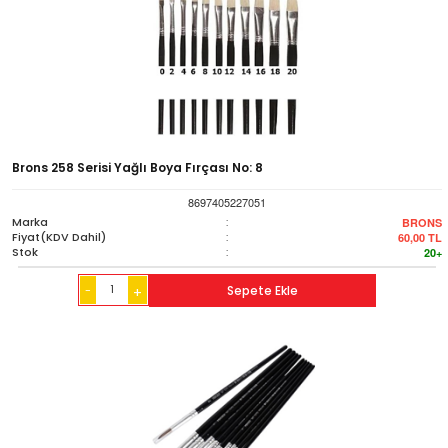
Brons 258 Serisi Yağlı Boya Fırçası No: 8
8697405227051
Marka
:
BRONS
Fiyat(KDV Dahil)
:
60,00
TL
Stok
:
20+
-
Sepete Ekle
+