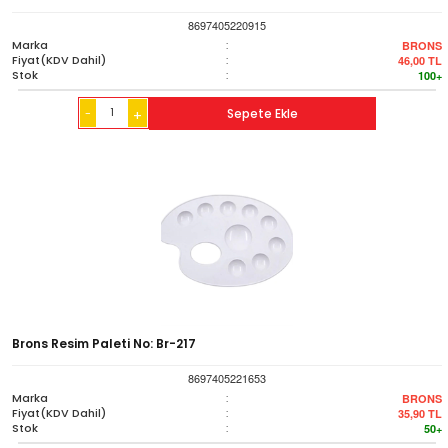
8697405220915
Marka
:
BRONS
Fiyat(KDV Dahil)
:
46,00
TL
Stok
:
100+
-
Sepete Ekle
+
Brons Resim Paleti No: Br-217
8697405221653
Marka
:
BRONS
Fiyat(KDV Dahil)
:
35,90
TL
Stok
:
50+