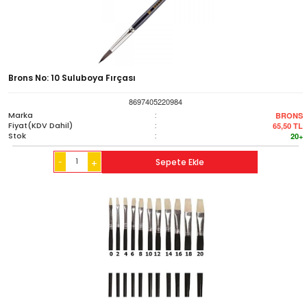
Brons No: 10 Suluboya Fırçası
8697405220984
Marka
:
BRONS
Fiyat(KDV Dahil)
:
65,50
TL
Stok
:
20+
-
Sepete Ekle
+