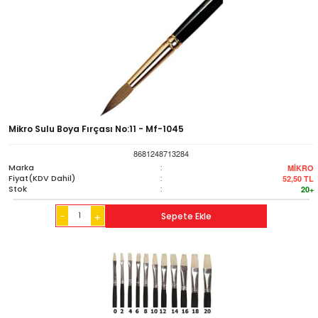
Mikro Sulu Boya Fırçası No:11 - Mf-1045
8681248713284
Marka
:
MİKRO
Fiyat(KDV Dahil)
:
52,50
TL
Stok
:
20+
-
Sepete Ekle
+