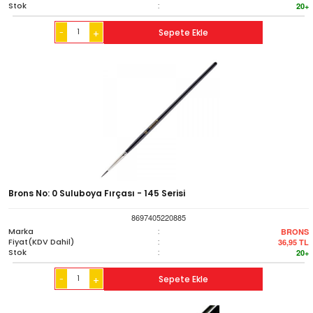
Stok
:
20+
-
Sepete Ekle
+
Brons No: 0 Suluboya Fırçası - 145 Serisi
8697405220885
Marka
:
BRONS
Fiyat(KDV Dahil)
:
36,95
TL
Stok
:
20+
-
Sepete Ekle
+