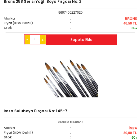
Brons 258 Serisi Yağlı Boya Fırçası No: 2
8697405227020
Marka
:
BRONS
Fiyat(KDV Dahil)
:
48,50
TL
Stok
:
50+
-
Sepete Ekle
+
İmza Suluboya Fırçası No: 145-7
8690311660820
Marka
:
İMZA
Fiyat(KDV Dahil)
:
30,00
TL
Stok
:
50+