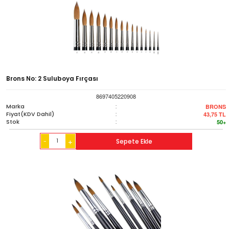
Brons No: 2 Suluboya Fırçası
8697405220908
Marka
:
BRONS
Fiyat(KDV Dahil)
:
43,75
TL
Stok
:
50+
-
Sepete Ekle
+