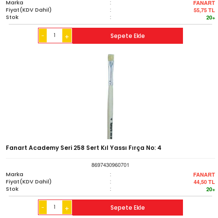
Marka
:
FANART
Fiyat(KDV Dahil)
:
55,75
TL
Stok
:
20+
-
Sepete Ekle
+
Fanart Academy Seri 258 Sert Kıl Yassı Fırça No: 4
8697430960701
Marka
:
FANART
Fiyat(KDV Dahil)
:
44,50
TL
Stok
:
20+
-
Sepete Ekle
+