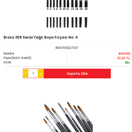
Brons 258 Serisi Yağlı Boya Fırçası No: 4
8697405227037
Marka
:
BRONS
Fiyat(KDV Dahil)
:
52,50
TL
Stok
:
50+
-
Sepete Ekle
+