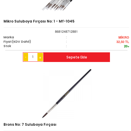
Mikro Suluboya Fırçası No: 1 - Mf-1045
8681248712881
Marka
:
MİKRO
Fiyat(KDV Dahil)
:
32,50
TL
Stok
:
20+
-
Sepete Ekle
+
Brons No: 7 Suluboya Fırçası