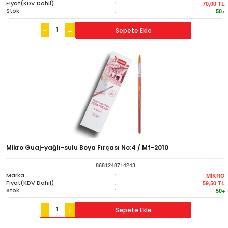
Fiyat(KDV Dahil)
:
70,00
TL
Stok
:
50+
-
Sepete Ekle
+
Mikro Guaj-yağlı-sulu Boya Fırçası No:4 / Mf-2010
8681248714243
Marka
:
MİKRO
Fiyat(KDV Dahil)
:
59,50
TL
Stok
:
50+
-
Sepete Ekle
+