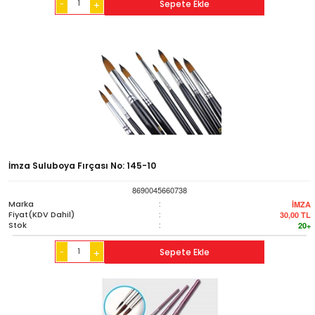
-
Sepete Ekle
+
İmza Suluboya Fırçası No: 145-10
8690045660738
Marka
:
İMZA
Fiyat(KDV Dahil)
:
30,00
TL
Stok
:
20+
-
Sepete Ekle
+