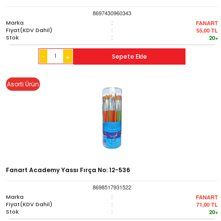
8697430960343
Marka
:
FANART
Fiyat(KDV Dahil)
:
55,00
TL
Stok
:
20+
-
Sepete Ekle
+
Asorti Ürün
Fanart Academy Yassı Fırça No: 12-536
8698517931522
Marka
:
FANART
Fiyat(KDV Dahil)
:
71,00
TL
Stok
:
20+