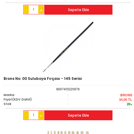
-
Sepete Ekle
+
Brons No: 00 Suluboya Fırçası - 145 Serisi
8697405220878
Marka
:
BRONS
Fiyat(KDV Dahil)
:
34,00
TL
Stok
:
20+
-
Sepete Ekle
+