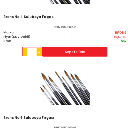
Brons No:4 Suluboya Fırçası
8697405220922
Marka
:
BRONS
Fiyat(KDV Dahil)
:
49,50
TL
Stok
:
50+
-
Sepete Ekle
+
Brons No:6 Suluboya Fırçası
8697405220946