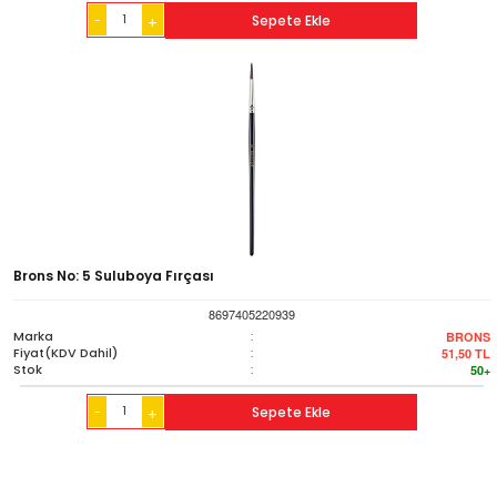
-
Sepete Ekle
+
Brons No: 5 Suluboya Fırçası
8697405220939
Marka
:
BRONS
Fiyat(KDV Dahil)
:
51,50
TL
Stok
:
50+
-
Sepete Ekle
+