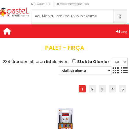
(0324) 358 06 01
pastelkitabevi@gmail.com
Giriş
PALET - FIRÇA
Stokta Olanlar
234 Üründen 50 ürün listeleniyor.
1
2
3
4
5