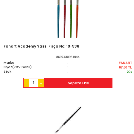
Fanart Academy Yassı Fırça No: 10-536
8697430961944
Marka
:
FANART
Fiyat(KDV Dahil)
:
67,50
TL
Stok
:
20+
-
Sepete Ekle
+