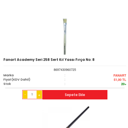
Fanart Academy Seri 258 Sert Kıl Yassı Fırça No: 8
8697430960725
Marka
:
FANART
Fiyat(KDV Dahil)
:
51,00
TL
Stok
:
20+
-
Sepete Ekle
+