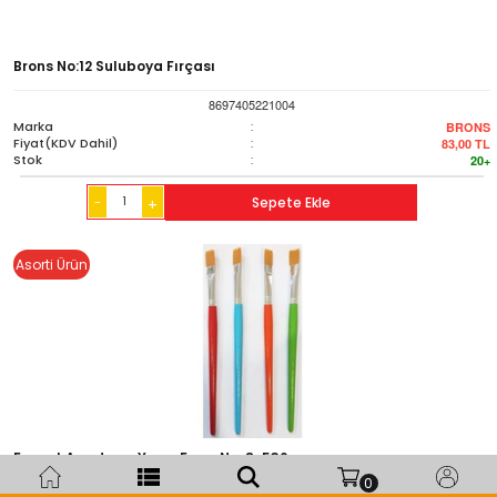
Brons No:12 Suluboya Fırçası
8697405221004
Marka
:
BRONS
Fiyat(KDV Dahil)
:
83,00
TL
Stok
:
20+
-
Sepete Ekle
+
Asorti Ürün
Fanart Academy Yassı Fırça No: 8-536
0
8697430961937