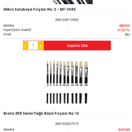
Mikro Suluboya Fırçası No: 2 - Mf-1045
8681248712928
Marka
:
MİKRO
Fiyat(KDV Dahil)
:
37,50
TL
Stok
:
50+
-
Sepete Ekle
+
Brons 258 Serisi Yağlı Boya Fırçası No: 12
8697405227075
Marka
:
BRONS