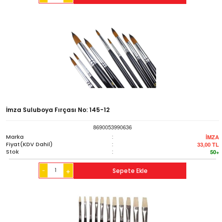
İmza Suluboya Fırçası No: 145-12
8690053990636
Marka
:
İMZA
Fiyat(KDV Dahil)
:
33,00
TL
Stok
:
50+
-
Sepete Ekle
+