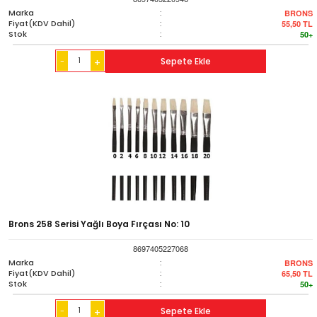
Marka
:
BRONS
Fiyat(KDV Dahil)
:
55,50
TL
Stok
:
50+
-
Sepete Ekle
+
Brons 258 Serisi Yağlı Boya Fırçası No: 10
8697405227068
Marka
:
BRONS
Fiyat(KDV Dahil)
:
65,50
TL
Stok
:
50+
-
Sepete Ekle
+