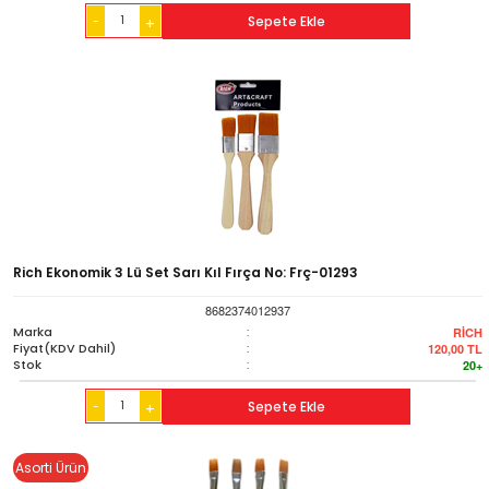
-
Sepete Ekle
+
Rich Ekonomik 3 Lü Set Sarı Kıl Fırça No: Frç-01293
8682374012937
Marka
:
RİCH
Fiyat(KDV Dahil)
:
120,00
TL
Stok
:
20+
-
Sepete Ekle
+
Asorti Ürün