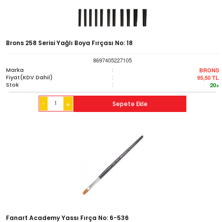
Brons 258 Serisi Yağlı Boya Fırçası No: 18
8697405227105
Marka
:
BRONS
Fiyat(KDV Dahil)
:
95,50
TL
Stok
:
20+
-
Sepete Ekle
+
Fanart Academy Yassı Fırça No: 6-536