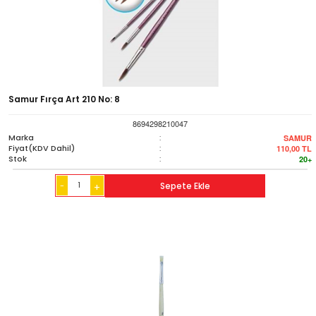
Samur Fırça Art 210 No: 8
8694298210047
Marka
:
SAMUR
Fiyat(KDV Dahil)
:
110,00
TL
Stok
:
20+
-
Sepete Ekle
+