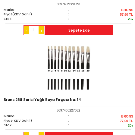
8697405220953
Marka
:
BRONS
Fiyat(KDV Dahil)
:
57,50
TL
Stok
:
20+
-
Sepete Ekle
+
Brons 258 Serisi Yağlı Boya Fırçası No: 14
8697405227082
Marka
:
BRONS
Fiyat(KDV Dahil)
:
77,00
TL
Stok
:
20+