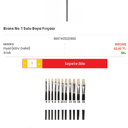
Brons No :1 Sulu Boya Fırçası
8697405220892
Marka
:
BRONS
Fiyat(KDV Dahil)
:
42,00
TL
Stok
:
50+
-
Sepete Ekle
+