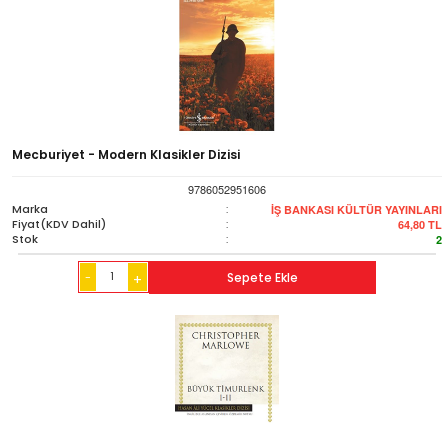
Mecburiyet - Modern Klasikler Dizisi
9786052951606
Marka
:
İŞ BANKASI KÜLTÜR YAYINLARI
Fiyat(KDV Dahil)
:
64,80
TL
Stok
:
2
-
Sepete Ekle
+