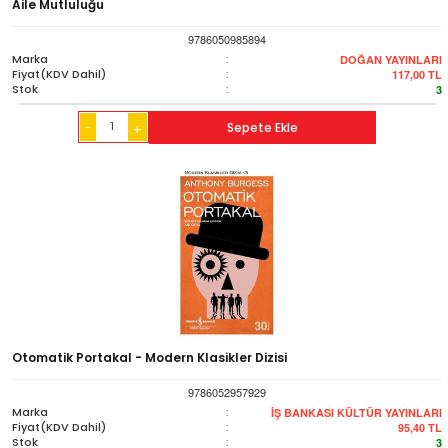
Aile Mutluluğu
9786050985894
Marka
:
DOĞAN YAYINLARI
Fiyat(KDV Dahil)
:
117,00
TL
Stok
:
3
-
Sepete Ekle
+
Otomatik Portakal - Modern Klasikler Dizisi
9786052957929
Marka
:
İŞ BANKASI KÜLTÜR YAYINLARI
Fiyat(KDV Dahil)
:
95,40
TL
Stok
:
3