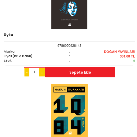
Uyku
9786050928143
Marka
:
DOĞAN YAYINLARI
Fiyat(KDV Dahil)
:
351,00
TL
Stok
:
2
-
Sepete Ekle
+