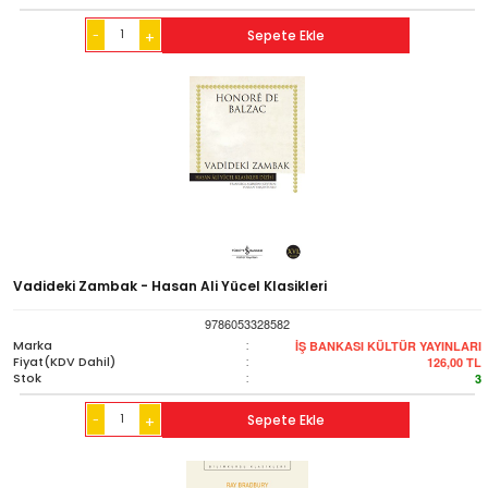
-
Sepete Ekle
+
Vadideki Zambak - Hasan Ali Yücel Klasikleri
9786053328582
Marka
:
İŞ BANKASI KÜLTÜR YAYINLARI
Fiyat(KDV Dahil)
:
126,00
TL
Stok
:
3
-
Sepete Ekle
+