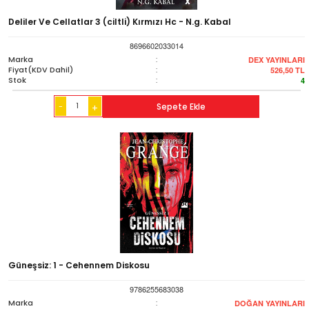
Deliler Ve Cellatlar 3 (ciltli) Kırmızı Hc - N.g. Kabal
8696602033014
Marka
:
DEX YAYINLARI
Fiyat(KDV Dahil)
:
526,50
TL
Stok
:
4
-
Sepete Ekle
+
Güneşsiz: 1 - Cehennem Diskosu
9786255683038
Marka
:
DOĞAN YAYINLARI