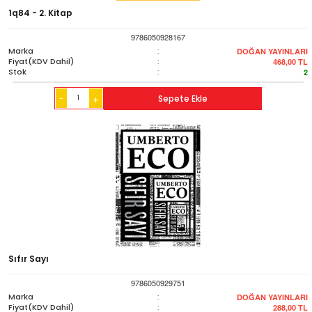
1q84 - 2. Kitap
9786050928167
Marka
:
DOĞAN YAYINLARI
Fiyat(KDV Dahil)
:
468,00
TL
Stok
:
2
-
Sepete Ekle
+
Sıfır Sayı
9786050929751
Marka
:
DOĞAN YAYINLARI
Fiyat(KDV Dahil)
:
288,00
TL