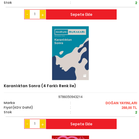
Stok
:
2
-
Sepete Ekle
+
Karanlıktan Sonra (4 Farklı Renk İle)
9786050943214
Marka
:
DOĞAN YAYINLARI
Fiyat(KDV Dahil)
:
288,00
TL
Stok
:
2
-
Sepete Ekle
+