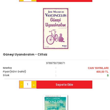
Güneşi Uyandıralım - Ciltsiz
9789750739071
Marka
:
CAN YAYINLARI
Fiyat(KDV Dahil)
:
400,50
TL
Stok
:
5
-
Sepete Ekle
+