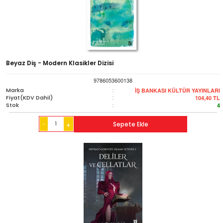
Beyaz Diş - Modern Klasikler Dizisi
9786053600138
Marka
:
İŞ BANKASI KÜLTÜR YAYINLARI
Fiyat(KDV Dahil)
:
104,40
TL
Stok
:
4
-
Sepete Ekle
+