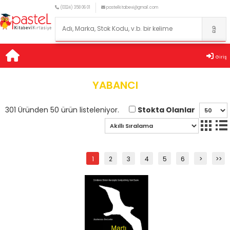
(0324) 358 06 01
pastelkitabevi@gmail.com
Giriş
YABANCI
Stokta Olanlar
301 Üründen 50 ürün listeleniyor.
1
2
3
4
5
6
>
>>