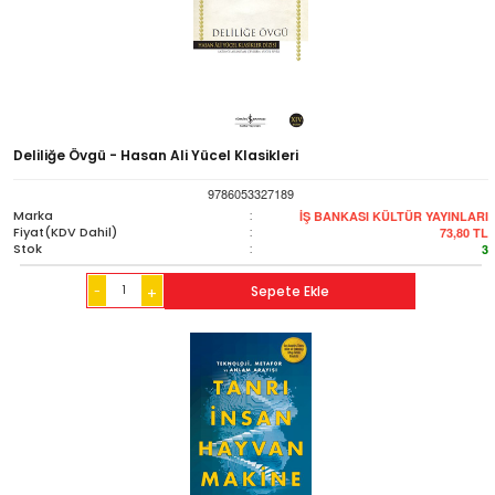
Deliliğe Övgü - Hasan Ali Yücel Klasikleri
9786053327189
Marka
:
İŞ BANKASI KÜLTÜR YAYINLARI
Fiyat(KDV Dahil)
:
73,80
TL
Stok
:
3
-
Sepete Ekle
+