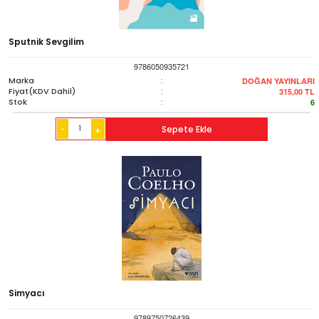
Sputnik Sevgilim
9786050935721
Marka
:
DOĞAN YAYINLARI
Fiyat(KDV Dahil)
:
315,00
TL
Stok
:
6
-
Sepete Ekle
+
Simyacı
9789750726439