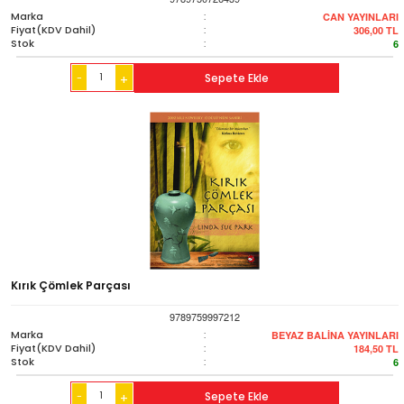
Marka
:
CAN YAYINLARI
Fiyat(KDV Dahil)
:
306,00
TL
Stok
:
6
-
Sepete Ekle
+
Kırık Çömlek Parçası
9789759997212
Marka
:
BEYAZ BALİNA YAYINLARI
Fiyat(KDV Dahil)
:
184,50
TL
Stok
:
6
-
Sepete Ekle
+