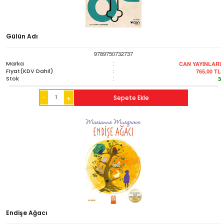
Gülün Adı
9789750732737
Marka
:
CAN YAYINLARI
Fiyat(KDV Dahil)
:
765,00
TL
Stok
:
3
-
Sepete Ekle
+
Endişe Ağacı