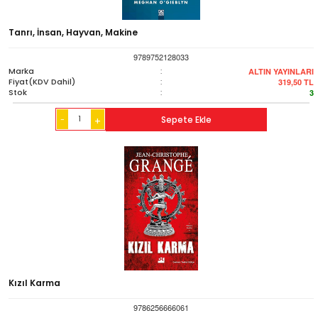
Tanrı, İnsan, Hayvan, Makine
9789752128033
Marka
:
ALTIN YAYINLARI
Fiyat(KDV Dahil)
:
319,50
TL
Stok
:
3
-
Sepete Ekle
+
Kızıl Karma
9786256666061