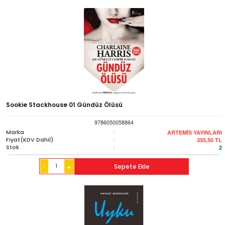
Sookie Stackhouse 01 Gündüz Ölüsü
9786050058864
Marka
:
ARTEMİS YAYINLARI
Fiyat(KDV Dahil)
:
355,50
TL
Stok
:
2
-
Sepete Ekle
+