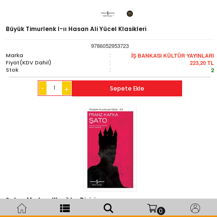
Büyük Timurlenk I-ıı Hasan Ali Yücel Klasikleri
9786052953723
Marka
:
İŞ BANKASI KÜLTÜR YAYINLARI
Fiyat(KDV Dahil)
:
223,20
TL
Stok
:
2
-
Sepete Ekle
+
Şato - Modern Klasikler Dizisi
0
9786053322528