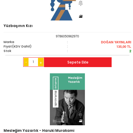
Yüzbaşının Kızı
9786050962970
Marka
:
DOĞAN YAYINLARI
Fiyat(KDV Dahil)
:
135,00
TL
Stok
:
2
-
Sepete Ekle
+
Mesleğim Yazarlık - Haruki Murakami