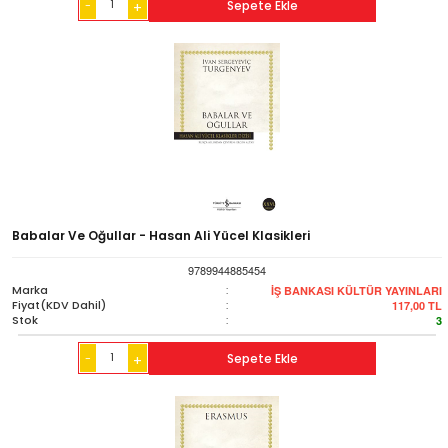
-
Sepete Ekle
+
Babalar Ve Oğullar - Hasan Ali Yücel Klasikleri
9789944885454
Marka
:
İŞ BANKASI KÜLTÜR YAYINLARI
Fiyat(KDV Dahil)
:
117,00
TL
Stok
:
3
-
Sepete Ekle
+