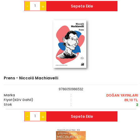
-
Sepete Ekle
+
Prens - Niccolò Machiavelli
9786050986532
Marka
:
DOĞAN YAYINLARI
Fiyat(KDV Dahil)
:
89,10
TL
Stok
:
2
-
Sepete Ekle
+