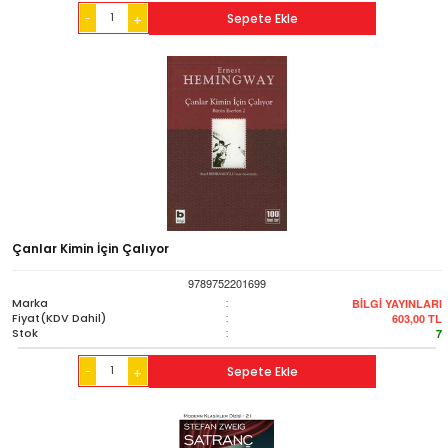
-
Sepete Ekle
+
Çanlar Kimin İçin Çalıyor
9789752201699
Marka
:
BİLGİ YAYINLARI
Fiyat(KDV Dahil)
:
603,00
TL
Stok
:
7
-
Sepete Ekle
+