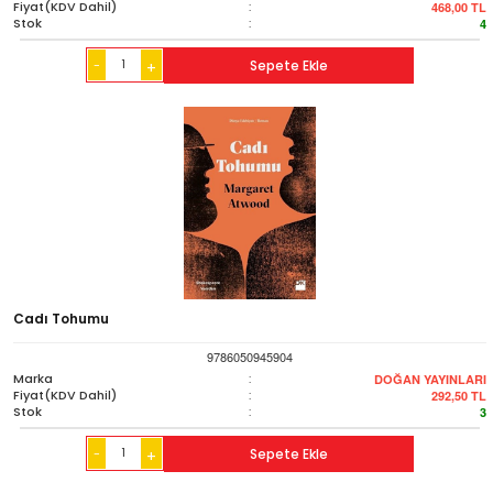
Fiyat(KDV Dahil)
:
468,00
TL
Stok
:
4
-
Sepete Ekle
+
Cadı Tohumu
9786050945904
Marka
:
DOĞAN YAYINLARI
Fiyat(KDV Dahil)
:
292,50
TL
Stok
:
3
-
Sepete Ekle
+