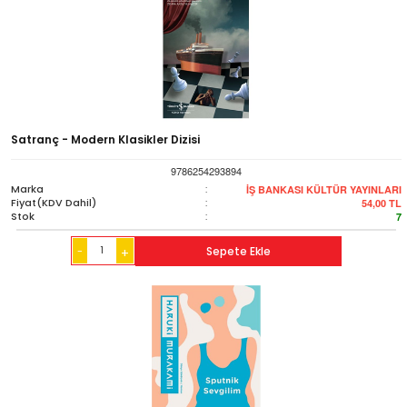
Satranç - Modern Klasikler Dizisi
9786254293894
Marka
:
İŞ BANKASI KÜLTÜR YAYINLARI
Fiyat(KDV Dahil)
:
54,00
TL
Stok
:
7
-
Sepete Ekle
+