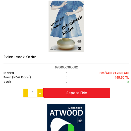
Evlenilecek Kadın
9786050965582
Marka
:
DOĞAN YAYINLARI
Fiyat(KDV Dahil)
:
445,50
TL
Stok
:
3
-
Sepete Ekle
+