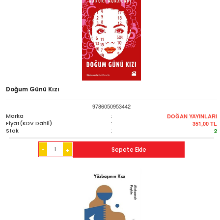
Doğum Günü Kızı
9786050953442
Marka
:
DOĞAN YAYINLARI
Fiyat(KDV Dahil)
:
351,00
TL
Stok
:
2
-
Sepete Ekle
+