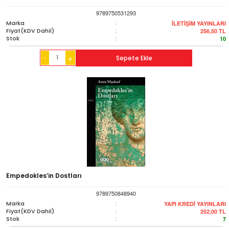
9789750531293
Marka
:
İLETİŞİM YAYINLARI
Fiyat(KDV Dahil)
:
256,50
TL
Stok
:
10
-
Sepete Ekle
+
Empedokles’in Dostları
9789750848940
Marka
:
YAPI KREDİ YAYINLARI
Fiyat(KDV Dahil)
:
252,00
TL
Stok
:
7