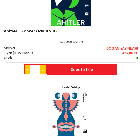
Ahitler - Booker Ödülü 2019
9786050972559
Marka
:
DOĞAN YAYINLARI
Fiyat(KDV Dahil)
:
495,00
TL
Stok
:
3
-
Sepete Ekle
+