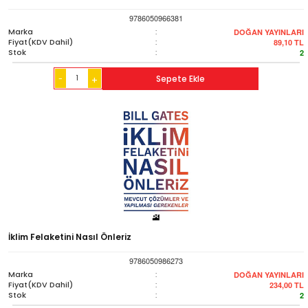
9786050966381
Marka
:
DOĞAN YAYINLARI
Fiyat(KDV Dahil)
:
89,10
TL
Stok
:
2
-
Sepete Ekle
+
İklim Felaketini Nasıl Önleriz
9786050986273
Marka
:
DOĞAN YAYINLARI
Fiyat(KDV Dahil)
:
234,00
TL
Stok
:
2