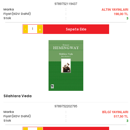
9789752119437
Marka
:
ALTIN YAYINLARI
Fiyat(KDV Dahil)
:
198,00
TL
Stok
:
3
-
Sepete Ekle
+
Silahlara Veda
9789752202795
Marka
:
BİLGİ YAYINLARI
Fiyat(KDV Dahil)
:
517,50
TL
Stok
:
3