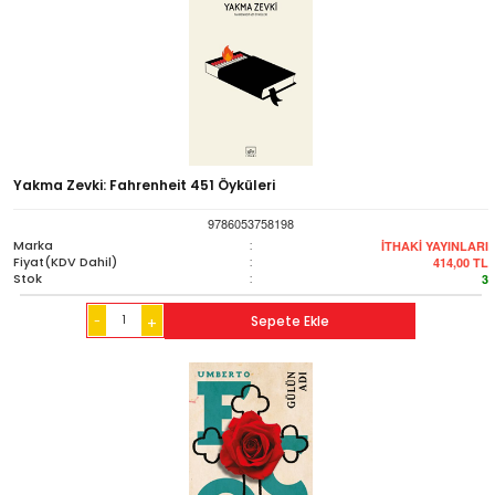
Yakma Zevki: Fahrenheit 451 Öyküleri
9786053758198
Marka
:
İTHAKİ YAYINLARI
Fiyat(KDV Dahil)
:
414,00
TL
Stok
:
3
-
Sepete Ekle
+