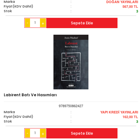
Marka
:
DOĞAN YAYINLARI
Fiyat(KDV Dahil)
:
567,00
TL
Stok
:
3
-
Sepete Ekle
+
Labirent Batı Ve Hasımları
9789750862427
Marka
:
YAPI KREDİ YAYINLARI
Fiyat(KDV Dahil)
:
162,00
TL
Stok
:
3
-
Sepete Ekle
+