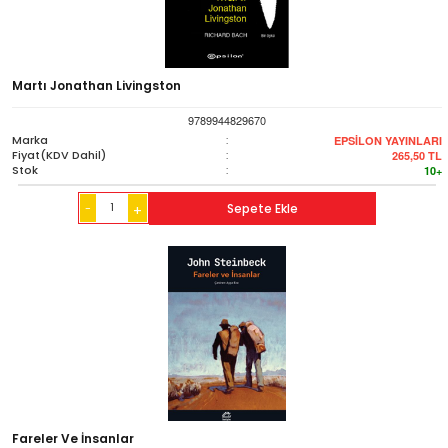
Martı Jonathan Livingston
9789944829670
Marka
:
EPSİLON YAYINLARI
Fiyat(KDV Dahil)
:
265,50
TL
Stok
:
10+
-
Sepete Ekle
+
Fareler Ve İnsanlar