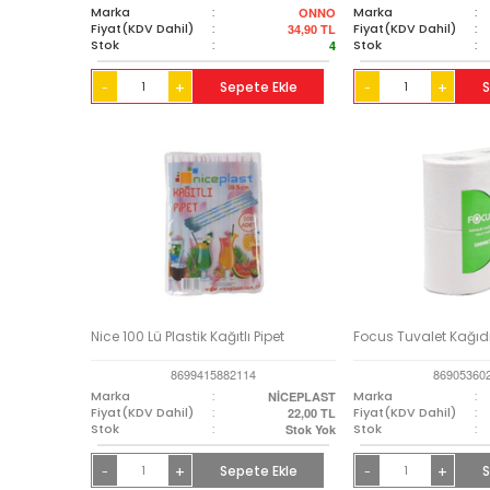
Marka
:
Marka
:
ONNO
Fiyat(KDV Dahil)
:
Fiyat(KDV Dahil)
:
34,90
TL
Stok
:
Stok
:
4
+
Sepete Ekle
+
S
-
-
Nice 100 Lü Plastik Kağıtlı Pipet
Focus Tuvalet Kağıdı
8699415882114
86905360
Marka
:
Marka
:
NİCEPLAST
Fiyat(KDV Dahil)
:
Fiyat(KDV Dahil)
:
22,00
TL
Stok
:
Stok
:
Stok Yok
+
Sepete Ekle
+
S
-
-