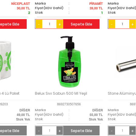
Marka
:
Marka
NİCEPLAST
PİRAMİT
Fiyat(KDV Dahil)
:
Fiyat(KDV Dahil
30,00
TL
39,00
TL
Stok
:
Stok
2
1
epete Ekle
+
Sepete Ekle
+
-
-
 4 Lü Paket
Belux Sıvı Sabun 500 Ml Yeşil
Stone Alüminy
26203
8692730507656
869
Marka
:
Marka
DİĞER
DİĞER
Fiyat(KDV Dahil)
:
Fiyat(KDV Dahil
49,00
TL
55,00
TL
Stok
:
Stok
Stok Yok
Stok Yok
epete Ekle
+
Sepete Ekle
+
-
-