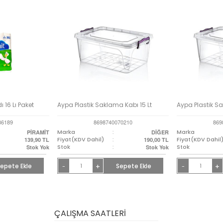
 16 Lı Paket
Aypa Plastik Saklama Kabı 15 Lt
Aypa Plastik S
36189
8698740070210
869
Marka
:
Marka
PİRAMİT
DİĞER
Fiyat(KDV Dahil)
:
Fiyat(KDV Dahil
139,90
TL
190,00
TL
Stok
:
Stok
Stok Yok
Stok Yok
epete Ekle
+
Sepete Ekle
+
-
-
ÇALIŞMA SAATLERİ