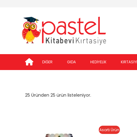
DİĞER
GIDA
HEDİYELİK
KIRTASİY
25 Üründen 25 ürün listeleniyor.
Asorti Ürün