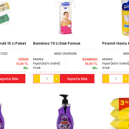
dil 15 Li Paket
Bambino 70 Li Disk Pamuk
Piramit Havlu K
47225
8682139495296
869
Marka
:
Marka
DİĞER
BAMBİNO
Fiyat(KDV Dahil)
:
Fiyat(KDV Dahil
10,00
TL
55,00
TL
Stok
:
Stok
20+
20+
epete Ekle
+
Sepete Ekle
+
-
-