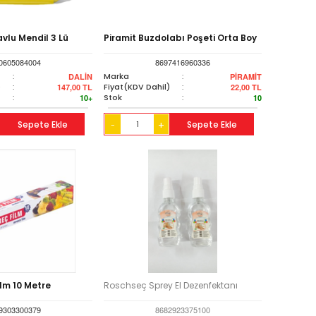
avlu Mendil 3 Lü
Piramit Buzdolabı Poşeti Orta Boy
0605084004
8697416960336
:
Marka
:
DALİN
PİRAMİT
)
:
Fiyat(KDV Dahil)
:
147,00
TL
22,00
TL
:
Stok
:
10+
10
Sepete Ekle
+
Sepete Ekle
-
lm 10 Metre
Roschseç Sprey El Dezenfektanı
9303300379
8682923375100