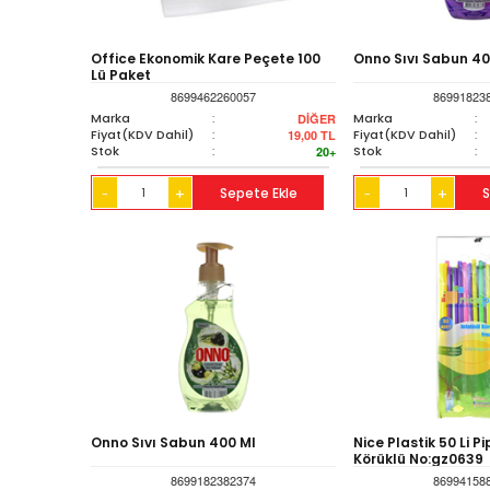
Office Ekonomik Kare Peçete 100
Onno Sıvı Sabun 40
Lü Paket
8699462260057
86991823
Marka
:
Marka
:
DİĞER
Fiyat(KDV Dahil)
:
Fiyat(KDV Dahil)
:
19,00
TL
Stok
:
Stok
:
20+
+
Sepete Ekle
+
S
-
-
Onno Sıvı Sabun 400 Ml
Nice Plastik 50 Li Pi
Körüklü No:gz0639
8699182382374
86994158