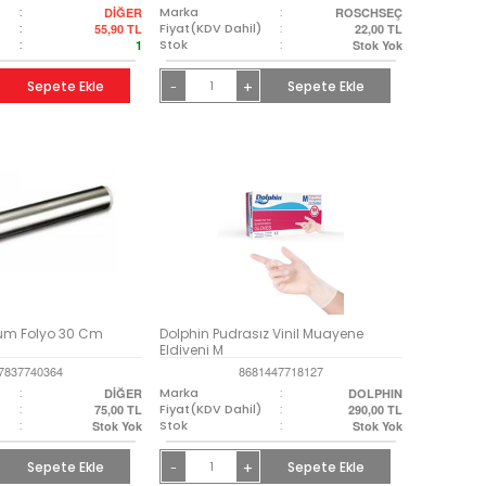
:
Marka
:
DİĞER
ROSCHSEÇ
)
:
Fiyat(KDV Dahil)
:
55,90
TL
22,00
TL
:
Stok
:
1
Stok Yok
Sepete Ekle
+
Sepete Ekle
-
um Folyo 30 Cm
Dolphin Pudrasız Vinil Muayene
Eldiveni M
7837740364
8681447718127
:
Marka
:
DİĞER
DOLPHIN
)
:
Fiyat(KDV Dahil)
:
75,00
TL
290,00
TL
:
Stok
:
Stok Yok
Stok Yok
Sepete Ekle
+
Sepete Ekle
-