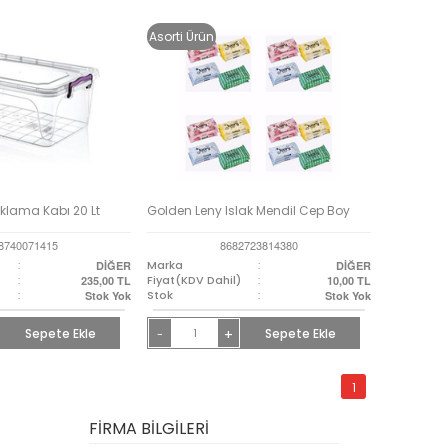
Asorti Ürün
aklama Kabı 20 Lt
Golden Leny Islak Mendil Cep Boy
8740071415
8682723814380
:
Marka
:
DİĞER
DİĞER
)
:
Fiyat(KDV Dahil)
:
235,00
TL
10,00
TL
:
Stok
:
Stok Yok
Stok Yok
Sepete Ekle
+
Sepete Ekle
-
1
FİRMA BİLGİLERİ