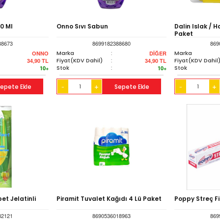
0 Ml
Onno Sıvı Sabun
Dalin Islak / H
Paket
88673
8699182388680
869
Marka
:
Marka
ONNO
DİĞER
Fiyat(KDV Dahil)
:
Fiyat(KDV Dahil
34,90
TL
34,90
TL
Stok
:
Stok
10+
10+
epete Ekle
+
Sepete Ekle
+
-
-
pet Jelatinli
Piramit Tuvalet Kağıdı 4 Lü Paket
Poppy Streç Fi
82121
8690536018963
869