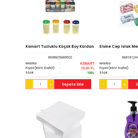
Ksmart Tuzluklu Küçük Boy Kürdan
Elsine Cep Islak Men
8698605689502
86818124
Marka
:
Marka
:
KSMART
Fiyat(KDV Dahil)
:
Fiyat(KDV Dahil)
:
15,00
TL
Stok
:
Stok
:
100+
+
Sepete Ekle
+
S
-
-