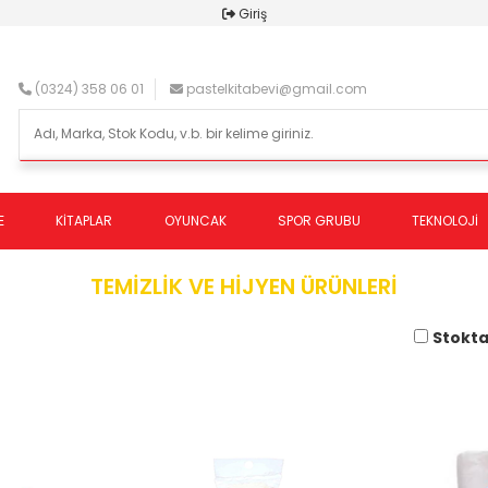
Giriş
(0324) 358 06 01
pastelkitabevi@gmail.com
E
KİTAPLAR
OYUNCAK
SPOR GRUBU
TEKNOLOJİ
TEMİZLİK VE HİJYEN ÜRÜNLERİ
Stokta