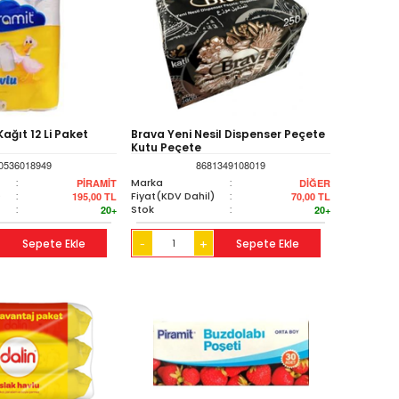
ağıt 12 Li Paket
Brava Yeni Nesil Dispenser Peçete
Kutu Peçete
0536018949
8681349108019
:
Marka
:
PİRAMİT
DİĞER
)
:
Fiyat(KDV Dahil)
:
195,00
TL
70,00
TL
:
Stok
:
20+
20+
Sepete Ekle
+
Sepete Ekle
-