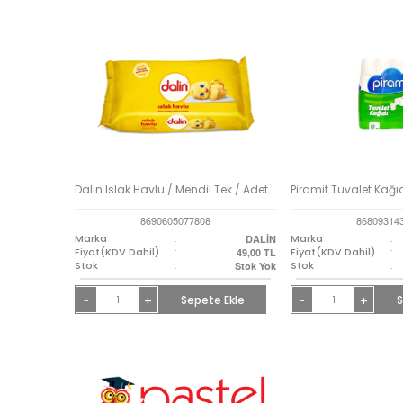
Dalin Islak Havlu / Mendil Tek / Adet
Piramit Tuvalet Kağıdı
8690605077808
86809314
Marka
:
Marka
:
DALİN
Fiyat(KDV Dahil)
:
Fiyat(KDV Dahil)
:
49,00
TL
Stok
:
Stok
:
Stok Yok
+
Sepete Ekle
+
S
-
-