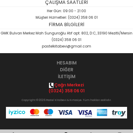
ÇALIŞMA SAATLERİ
Her Gün: 09:00 - 21:00
Müşteri Hizmetleri: (0324) 358 06 01
FİRMA BİLGİLERİ
GMK Bulvarı Merkez Mah Sunguroğlu Atıf apt. 802, D:C, 33190 Mezitli/Mersin
(0324) 358 06 01
pastelkitabevi@gmail.com
HESABIM
DİĞER
İLETİŞİM
Çağrı Merkezi
(0324) 358 06 01
Copyright © 2026 Pastel Kitabevi & Kırtasiye. Tüm hakları saklıdır.
Opak
B2B Yazılımı
ile hazırlanmıştır.