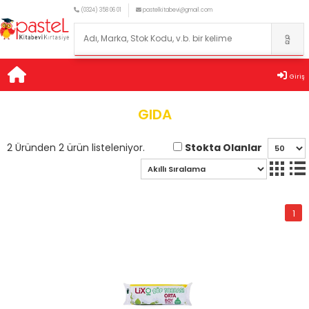
(0324) 358 06 01
pastelkitabevi@gmail.com
Giriş
GIDA
Stokta Olanlar
2 Üründen 2 ürün listeleniyor.
1