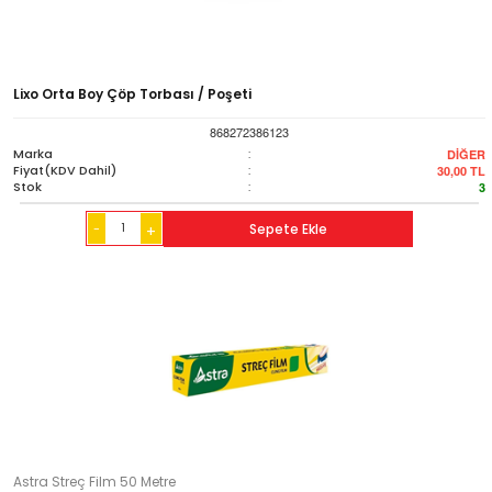
Lixo Orta Boy Çöp Torbası / Poşeti
868272386123
Marka
:
DİĞER
Fiyat(KDV Dahil)
:
30,00
TL
Stok
:
3
-
Sepete Ekle
+
Astra Streç Film 50 Metre