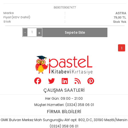
8690709067477
Marka
:
ASTRA
Fiyat(KDV Dahil)
:
79,00
TL
Stok
:
Stok Yok
-
Sepete Ekle
+
1
ÇALIŞMA SAATLERİ
Her Gün: 09:00 - 21:00
Müşteri Hizmetleri: (0324) 358 06 01
FİRMA BİLGİLERİ
GMK Bulvarı Merkez Mah Sunguroğlu Atıf apt. 802, D:C, 33190 Mezitli/Mersin
(0324) 358 06 01