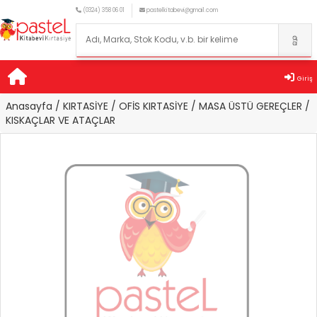
(0324) 358 06 01
pastelkitabevi@gmail.com
Giriş
Anasayfa
/ KIRTASİYE
/ OFİS KIRTASİYE
/ MASA ÜSTÜ GEREÇLER
/
KISKAÇLAR VE ATAÇLAR