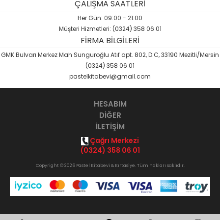
ÇALIŞMA SAATLERİ
Her Gün: 09:00 - 21:00
Müşteri Hizmetleri: (0324) 358 06 01
FİRMA BİLGİLERİ
GMK Bulvarı Merkez Mah Sunguroğlu Atıf apt. 802, D:C, 33190 Mezitli/Mersin
(0324) 358 06 01
pastelkitabevi@gmail.com
HESABIM
DİĞER
İLETİŞİM
Çağrı Merkezi
(0324) 358 06 01
Copyright © 2026 Pastel Kitabevi & Kırtasiye. Tüm hakları saklıdır.
Opak
B2B Yazılımı
ile hazırlanmıştır.