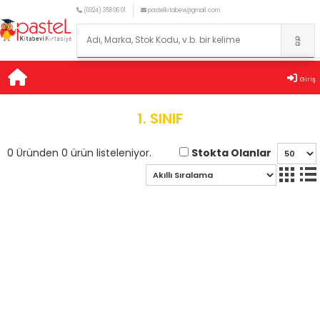
(0324) 358 06 01
pastelkitabevi@gmail.com
Giriş
1. SINIF
Stokta Olanlar
0 Üründen 0 ürün listeleniyor.