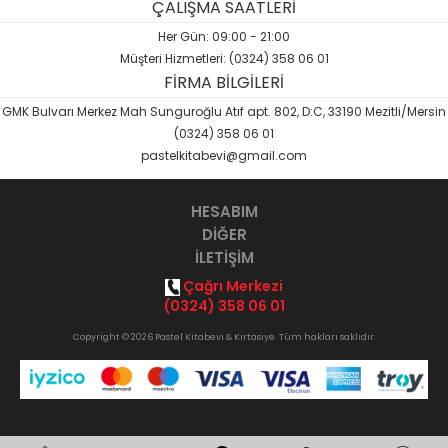
ÇALIŞMA SAATLERİ
Her Gün: 09:00 - 21:00
Müşteri Hizmetleri: (0324) 358 06 01
FİRMA BİLGİLERİ
GMK Bulvarı Merkez Mah Sunguroğlu Atıf apt. 802, D:C, 33190 Mezitli/Mersin
(0324) 358 06 01
pastelkitabevi@gmail.com
HESABIM
DİĞER
İLETİŞİM
Çağrı Merkezi
(0324) 358 06 01
Copyright © 2026 Pastel Kitabevi & Kırtasiye. Tüm hakları saklıdır.
Opak
B2B Yazılımı
ile hazırlanmıştır.