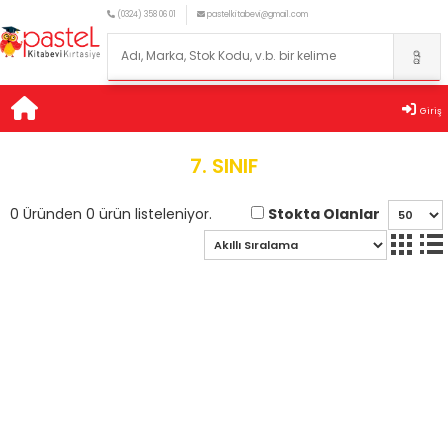
(0324) 358 06 01
pastelkitabevi@gmail.com
Giriş
7. SINIF
Stokta Olanlar
0 Üründen 0 ürün listeleniyor.