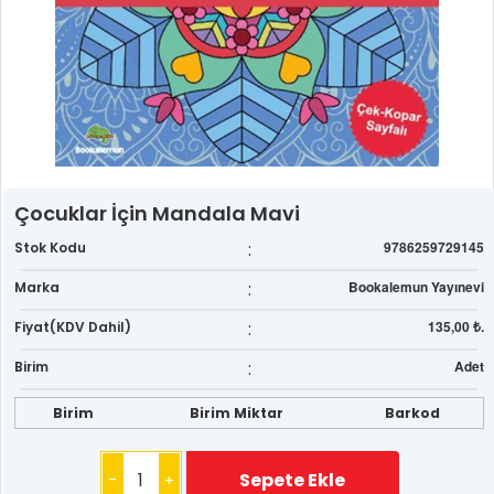
Çocuklar İçin Mandala Mavi
:
9786259729145
Stok Kodu
:
Bookalemun Yayınevi
Marka
:
135,00 ₺.
Fiyat(KDV Dahil)
:
Adet
Birim
Birim
Birim Miktar
Barkod
-
+