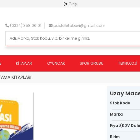
Giriş
(0324) 358 06 01
pastelkitabevi@gmail.com
E
KİTAPLAR
OYUNCAK
SPOR GRUBU
TEKNOLOJİ
AMA KİTAPLARI
Uzay Mace
Stok Kodu
Marka
Fiyat(KDV Dahi
Birim