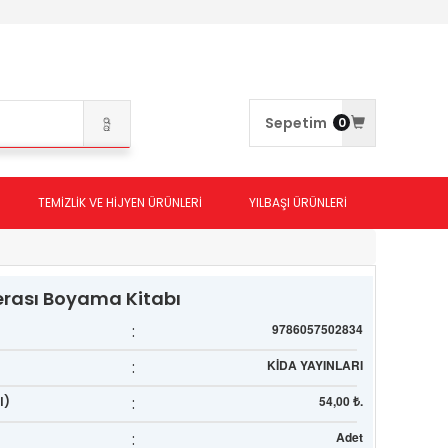
Sepetim
0
TEMİZLİK VE HİJYEN ÜRÜNLERİ
YILBAŞI ÜRÜNLERİ
rası Boyama Kitabı
:
9786057502834
:
KİDA YAYINLARI
:
54,00 ₺.
l)
:
Adet